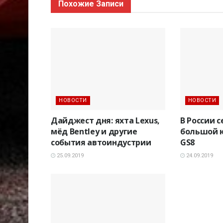
Похожие
Записи
НОВОСТИ
НОВОСТИ
Дайджест дня: яхта Lexus,
В России 
мёд Bentley и другие
большой к
события автоиндустрии
GS8
25.09.2019
24.09.2019