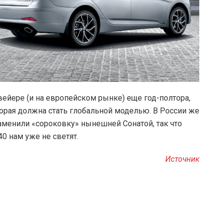
вейере (и на европейском рынке) еще год-полтора,
торая должна стать глобальной моделью. В России же
аменили «сороковку» нынешней Сонатой, так что
0 нам уже не светят.
Источник