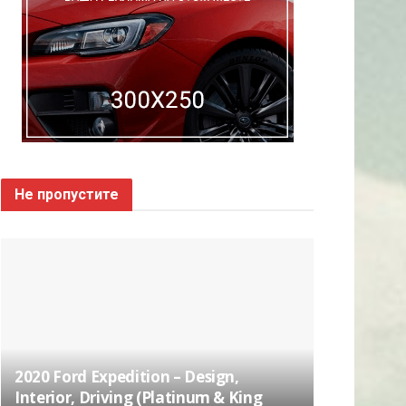
Не пропустите
2020 Ford Expedition – Design,
Interior, Driving (Platinum & King