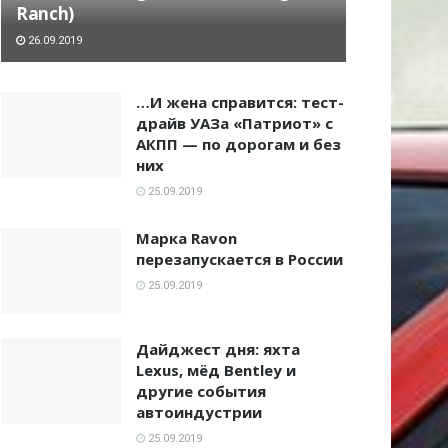
Ranch)
26.09.2019
…И жена справится: тест-
драйв УАЗа «Патриот» с
АКПП — по дорогам и без
них
25.09.2019
Марка Ravon
перезапускается в России
25.09.2019
Дайджест дня: яхта
Lexus, мёд Bentley и
другие события
автоиндустрии
25.09.2019