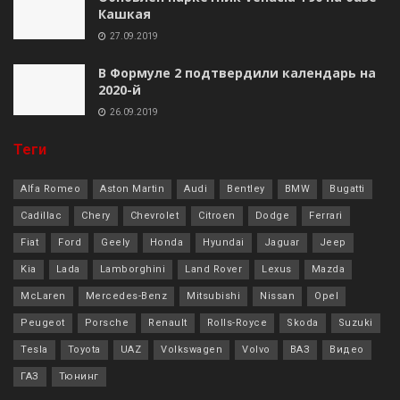
Кашкая
27.09.2019
В Формуле 2 подтвердили календарь на
2020-й
26.09.2019
Теги
Alfa Romeo
Aston Martin
Audi
Bentley
BMW
Bugatti
Cadillac
Chery
Chevrolet
Citroen
Dodge
Ferrari
Fiat
Ford
Geely
Honda
Hyundai
Jaguar
Jeep
Kia
Lada
Lamborghini
Land Rover
Lexus
Mazda
McLaren
Mercedes-Benz
Mitsubishi
Nissan
Opel
Peugeot
Porsche
Renault
Rolls-Royce
Skoda
Suzuki
Tesla
Toyota
UAZ
Volkswagen
Volvo
ВАЗ
Видео
ГАЗ
Тюнинг