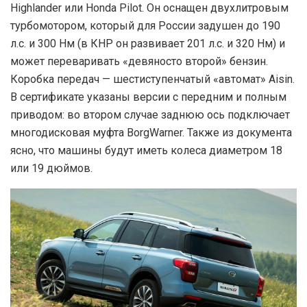
Highlander или Honda Pilot. Он оснащен двухлитровым
турбомотором, который для России задушен до 190
л.с. и 300 Нм (в КНР он развивает 201 л.с. и 320 Нм) и
может переваривать «девяносто второй» бензин.
Коробка передач — шестиступенчатый «автомат» Aisin.
В сертификате указаны версии с передним и полным
приводом: во втором случае заднюю ось подключает
многодисковая муфта BorgWarner. Также из документа
ясно, что машины будут иметь колеса диаметром 18
или 19 дюймов.