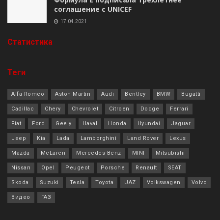
соглашение с UNICEF
17.04.2021
Cтатистика
Теги
Alfa Romeo
Aston Martin
Audi
Bentley
BMW
Bugatti
Cadillac
Chery
Chevrolet
Citroen
Dodge
Ferrari
Fiat
Ford
Geely
Haval
Honda
Hyundai
Jaguar
Jeep
Kia
Lada
Lamborghini
Land Rover
Lexus
Mazda
McLaren
Mercedes-Benz
MINI
Mitsubishi
Nissan
Opel
Peugeot
Porsche
Renault
SEAT
Skoda
Suzuki
Tesla
Toyota
UAZ
Volkswagen
Volvo
Видео
ГАЗ