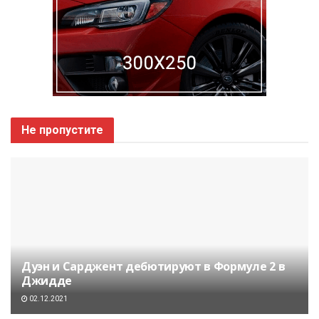
Не пропустите
Дуэн и Сарджент дебютируют в Формуле 2 в
Джидде
02.12.2021