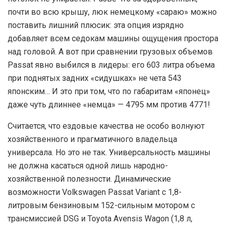
почти во всю крышу, люк немецкому «сараю» можно
поставить лишний плюсик: эта опция изрядно
добавляет всем седокам машины ощущения простора
над головой. А вот при сравнении грузовых объемов
Passat явно выбился в лидеры: его 603 литра объема
при поднятых задних «сидушках» не чета 543
японским… И это при том, что по габаритам «японец»
даже чуть длиннее «немца» — 4795 мм против 4771!
Считается, что ездовые качества не особо волнуют
хозяйственного и прагматичного владельца
универсала. Но это не так. Универсальность машины
не должна касаться одной лишь народно-
хозяйственной полезности. Динамические
возможности Volkswagen Passat Variant с 1,8-
литровым бензиновым 152-сильным мотором с
трансмиссией DSG и Toyota Avensis Wagon (1,8 л,