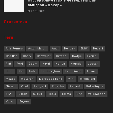
Нассер Аль-Аттия в четвёртый раз
выиграл «Дакар»
22.01.2022
Cтатистика
Теги
Alfa Romeo
Aston Martin
Audi
Bentley
BMW
Bugatti
Cadillac
Chery
Chevrolet
Citroen
Dodge
Ferrari
Fiat
Ford
Geely
Haval
Honda
Hyundai
Jaguar
Jeep
Kia
Lada
Lamborghini
Land Rover
Lexus
Mazda
McLaren
Mercedes-Benz
MINI
Mitsubishi
Nissan
Opel
Peugeot
Porsche
Renault
Rolls-Royce
SEAT
Skoda
Suzuki
Tesla
Toyota
UAZ
Volkswagen
Volvo
Видео