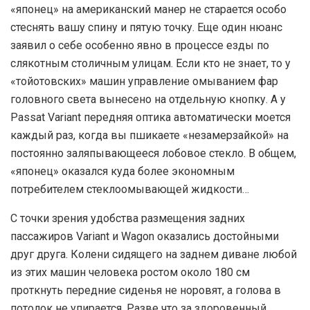
«японец» на американский манер не старается особо
стеснять вашу спину и пятую точку. Еще один нюанс
заявил о себе особенно явно в процессе езды по
слякотным столичным улицам. Если кто не знает, то у
«тойотовских» машин управление омыванием фар
головного света вынесено на отдельную кнопку. А у
Passat Variant передняя оптика автоматически моется
каждый раз, когда вы пшикаете «незамерзайкой» на
постоянно заляпывающееся лобовое стекло. В общем,
«японец» оказался куда более экономным
потребителем стеклоомывающей жидкости…
С точки зрения удобства размещения задних
пассажиров Variant и Wagon оказались достойными
друг друга. Колени сидящего на заднем диване любой
из этих машин человека ростом около 180 см
проткнуть передние сиденья не норовят, а голова в
потолок не упирается. Разве что за здоровенный,