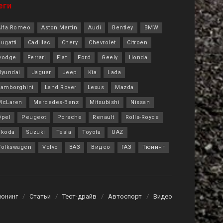
еги
Alfa Romeo
Aston Martin
Audi
Bentley
BMW
ugatti
Cadillac
Chery
Chevrolet
Citroen
Dodge
Ferrari
Fiat
Ford
Geely
Honda
Hyundai
Jaguar
Jeep
Kia
Lada
Lamborghini
Land Rover
Lexus
Mazda
McLaren
Mercedes-Benz
Mitsubishi
Nissan
Opel
Peugeot
Porsche
Renault
Rolls-Royce
Skoda
Suzuki
Tesla
Toyota
UAZ
Volkswagen
Volvo
ВАЗ
Видео
ГАЗ
Тюнинг
Тюнинг
Статьи
Тест-драйв
Автоспорт
Видео