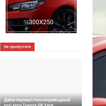
Не пропустите
Дебютировал полноприводный
хот-хэтч Toyota GR Yaris