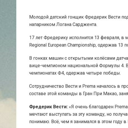
Молодой датский гонщик Фредерик Вести подп
напарником Логана Сарджента.
17 лет Фредерику исполнится 13 февраля, в 
Regional European Championship, одержав 13 
В гонках машин с открытыми колёсами датча
вице-чемпионом национальной Формулы 4. В
чемпионатах Ф4, одержав четыре победы.
Сотрудничество Вести и Prema началось в про
составе этой команды в Гран При Макао, заня
Фредерик Вести:
«Я очень благодарен Prema
мечтают выступать за эту команду, но получ
понимаю. Всё, чем я занимался в этом году в