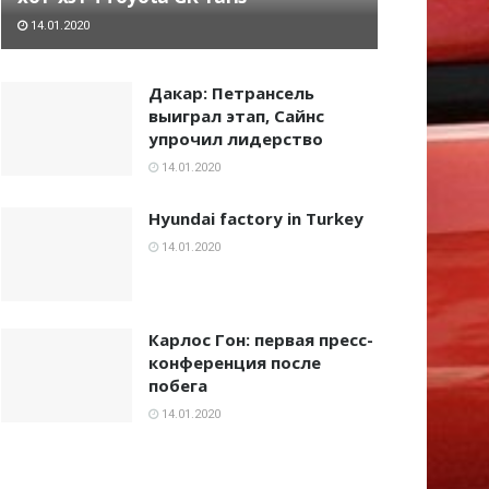
14.01.2020
Дакар: Петрансель
выиграл этап, Сайнс
упрочил лидерство
14.01.2020
Hyundai factory in Turkey
14.01.2020
Карлос Гон: первая пресс-
конференция после
побега
14.01.2020