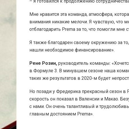
– я готовился к продолжению сотрудничества 
Мне нравится эта команда, атмосфера, которая
внимания никакие мелочи. Я чувствую, что мн
отблагодарить Prema за то, что помогли мне с
Я также благодарен своему окружению за то, 
нашли необходимое финансирование».
Рене Розин,
руководитель команды: «Хочется
в Формуле 3. В минувшем сезоне наша коман
таких же результатов в 2020-м будет непрост
Но позади у Фредерика прекрасный сезон в F
скорость он показал в Валенсии и Макао. Без
с нами. Он очень талантливый и трудолюбивый
главным достоянием Prema».