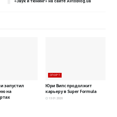
«Звук и тюнинг» на сайте AvtoBlog.ua
СПОРТ
и запустил
Юри Випс продолжит
ию на
карьеру в Super Formula
ртах
13.01.2020