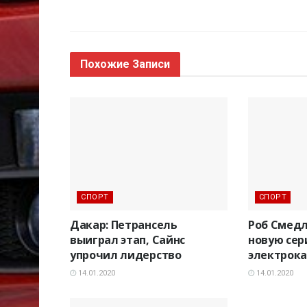
Похожие
Записи
СПОРТ
СПОРТ
Дакар: Петрансель
Роб Смедл
выиграл этап, Сайнс
новую сер
упрочил лидерство
электрока
14.01.2020
14.01.2020