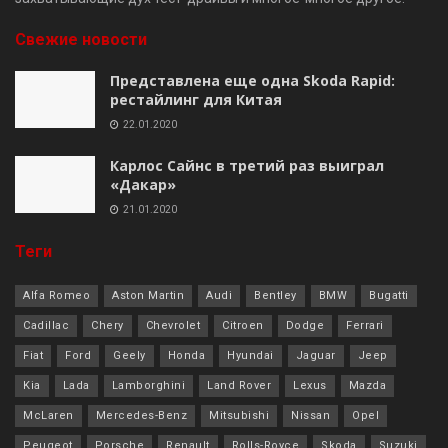
Свежие новости
Представлена еще одна Skoda Rapid:
рестайлинг для Китая
22.01.2020
Карлос Сайнс в третий раз выиграл
«Дакар»
21.01.2020
Теги
Alfa Romeo
Aston Martin
Audi
Bentley
BMW
Bugatti
Cadillac
Chery
Chevrolet
Citroen
Dodge
Ferrari
Fiat
Ford
Geely
Honda
Hyundai
Jaguar
Jeep
Kia
Lada
Lamborghini
Land Rover
Lexus
Mazda
McLaren
Mercedes-Benz
Mitsubishi
Nissan
Opel
Peugeot
Porsche
Renault
Rolls-Royce
Skoda
Suzuki