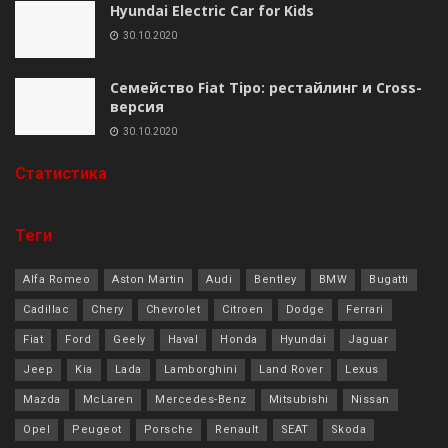
Hyundai Electric Car for Kids
30.10.2020
Семейство Fiat Tipo: рестайлинг и Cross-
версия
30.10.2020
Cтатистика
Теги
Alfa Romeo
Aston Martin
Audi
Bentley
BMW
Bugatti
Cadillac
Chery
Chevrolet
Citroen
Dodge
Ferrari
Fiat
Ford
Geely
Haval
Honda
Hyundai
Jaguar
Jeep
Kia
Lada
Lamborghini
Land Rover
Lexus
Mazda
McLaren
Mercedes-Benz
Mitsubishi
Nissan
Opel
Peugeot
Porsche
Renault
SEAT
Skoda