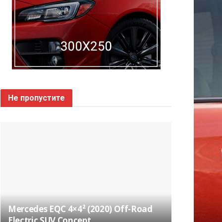
Не пропустите
Mercedes EQC 4×4² (2020) Off-Road
Electric SUV Concept