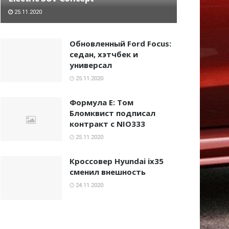
25.11.2020
Обновленный Ford Focus:
седан, хэтчбек и
универсал
25.11.2020
Формула Е: Том
Бломквист подписал
контракт с NIO333
25.11.2020
Кроссовер Hyundai ix35
сменил внешность
24.11.2020