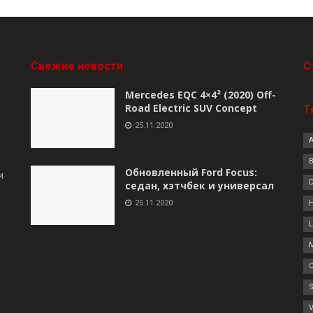
Свежие новости
C
Mercedes EQC 4×4² (2020) Off-
Road Electric SUV Concept
Т
25.11.2020
я
B
Обновленный Ford Focus:
и
седан, хэтчбек и универсал
25.11.2020