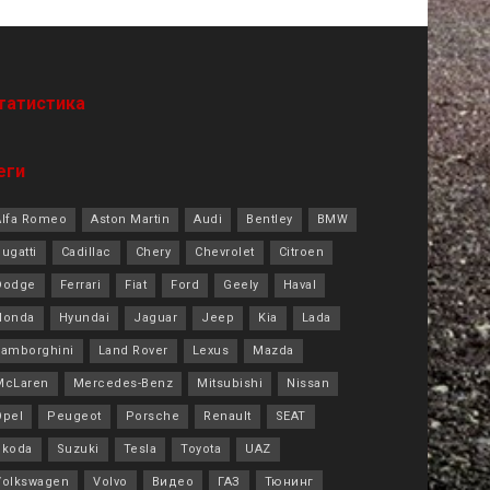
татистика
еги
Alfa Romeo
Aston Martin
Audi
Bentley
BMW
ugatti
Cadillac
Chery
Chevrolet
Citroen
Dodge
Ferrari
Fiat
Ford
Geely
Haval
Honda
Hyundai
Jaguar
Jeep
Kia
Lada
Lamborghini
Land Rover
Lexus
Mazda
McLaren
Mercedes-Benz
Mitsubishi
Nissan
Opel
Peugeot
Porsche
Renault
SEAT
Skoda
Suzuki
Tesla
Toyota
UAZ
Volkswagen
Volvo
Видео
ГАЗ
Тюнинг