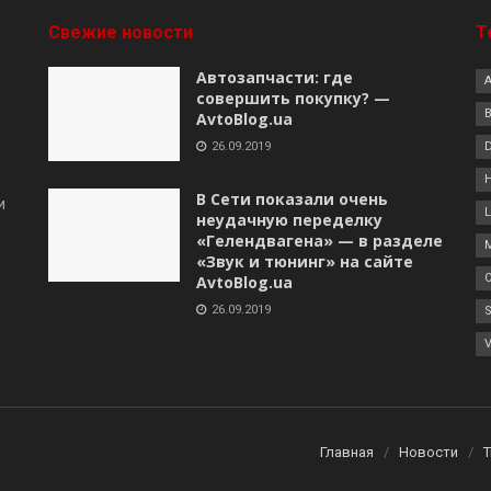
Свежие новости
Т
Автозапчасти: где
совершить покупку? —
B
AvtoBlog.ua
я
26.09.2019
В Сети показали очень
и
неудачную переделку
«Гелендвагена» — в разделе
«Звук и тюнинг» на сайте
AvtoBlog.ua
26.09.2019
Главная
Новости