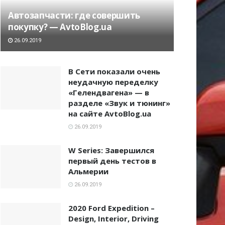
Автозапчасти: где совершить
покупку? — AvtoBlog.ua
26.09.2019
В Сети показали очень
неудачную переделку
«Гелендвагена» — в
разделе «Звук и тюнинг»
на сайте AvtoBlog.ua
26.09.2019
W Series: Завершился
первый день тестов в
Альмерии
26.09.2019
2020 Ford Expedition –
Design, Interior, Driving