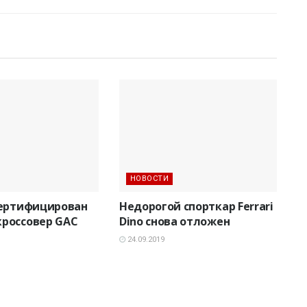
НОВОСТИ
сертифицирован
Недорогой спорткар Ferrari
россовер GAC
Dino снова отложен
24.09.2019