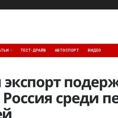
АТЬИ
ТЕСТ-ДРАЙВ
АВТОСПОРТ
ВИДЕО
л экспорт подер
 Россия среди п
ей