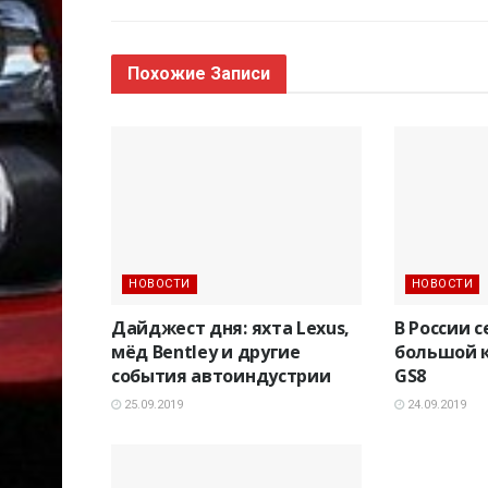
Похожие
Записи
НОВОСТИ
НОВОСТИ
Дайджест дня: яхта Lexus,
В России 
мёд Bentley и другие
большой к
события автоиндустрии
GS8
25.09.2019
24.09.2019