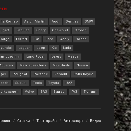
еги
Alfa Romeo
Aston Martin
Audi
Bentley
BMW
ugatti
Cadillac
Chery
Chevrolet
Citroen
Dodge
Ferrari
Fiat
Ford
Geely
Honda
Hyundai
Jaguar
Jeep
Kia
Lada
Lamborghini
Land Rover
Lexus
Mazda
McLaren
Mercedes-Benz
Mitsubishi
Nissan
Opel
Peugeot
Porsche
Renault
Rolls-Royce
Skoda
Suzuki
Tesla
Toyota
UAZ
Volkswagen
Volvo
ВАЗ
Видео
ГАЗ
Тюнинг
Тюнинг
Статьи
Тест-драйв
Автоспорт
Видео