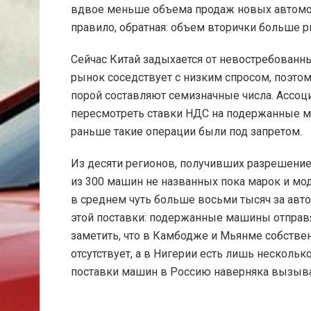
вдвое меньше объема продаж новых автомоби
правило, обратная: объем вторички больше 
Сейчас Китай задыхается от невостребованн
рынок соседствует с низким спросом, поэт
порой составляют семизначные числа. Ассоц
пересмотреть ставки НДС на подержанные м
раньше такие операции были под запретом.
Из десяти регионов, получивших разрешение,
из 300 машин не названных пока марок и мод
в среднем чуть больше восьми тысяч за авт
этой поставки: подержанные машины отправ
заметить, что в Камбодже и Мьянме собств
отсутствует, а в Нигерии есть лишь нескол
поставки машин в Россию наверняка вызываю