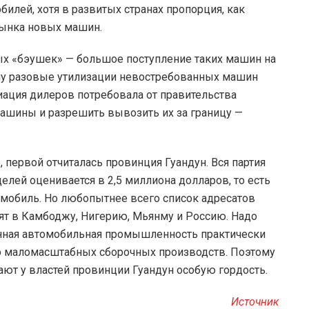
лей, хотя в развитых странах пропорция, как
рынка новых машин.
ых «бэушек» — большое поступление таких машин на
ому разовые утилизации невостребованных машин
иация дилеров потребовала от правительства
ашины и разрешить вывозить их за границу —
 первой отчиталась провинция Гуандун. Вся партия
елей оценивается в 2,5 миллиона долларов, то есть
омобиль. Но любопытнее всего список адресатов
ят в Камбоджу, Нигерию, Мьянму и Россию. Надо
енная автомобильная промышленность практически
ько маломасштабных сборочных производств. Поэтому
т у властей провинции Гуандун особую гордость.
Источник