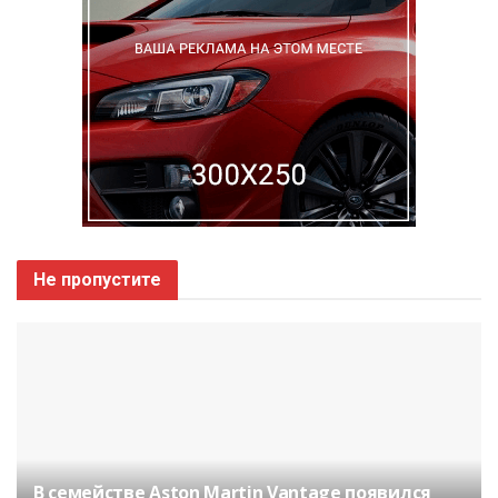
Не пропустите
В семействе Aston Martin Vantage появился