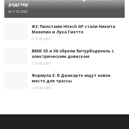
родстер
17.02.2020
Ф2: Пилотами Hitech GP стали Никита
Мазепин и Лука Гиотто
17.02.2020
BMW X5 и X6 обрели битурбодизель с
электрическим довеском
16.02.2020
Формула E: В Джакарте ищут новое
место для трассы
16.02.2020