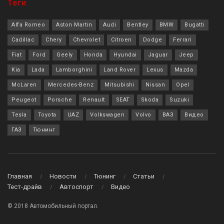
Теги
Alfa Romeo
Aston Martin
Audi
Bentley
BMW
Bugatti
Cadillac
Chery
Chevrolet
Citroen
Dodge
Ferrari
Fiat
Ford
Geely
Honda
Hyundai
Jaguar
Jeep
Kia
Lada
Lamborghini
Land Rover
Lexus
Mazda
McLaren
Mercedes-Benz
Mitsubishi
Nissan
Opel
Peugeot
Porsche
Renault
SEAT
Skoda
Suzuki
Tesla
Toyota
UAZ
Volkswagen
Volvo
ВАЗ
Видео
ГАЗ
Тюнинг
Главная
Новости
Тюнинг
Статьи
Тест-драйв
Автоспорт
Видео
© 2018 Автомобильный портал.