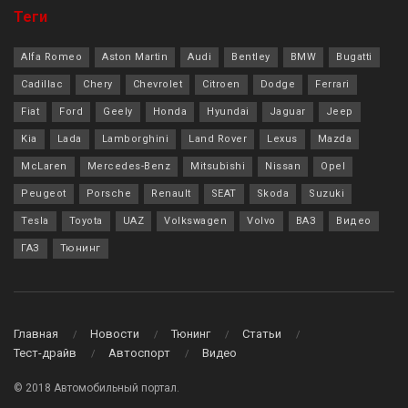
Теги
Alfa Romeo
Aston Martin
Audi
Bentley
BMW
Bugatti
Cadillac
Chery
Chevrolet
Citroen
Dodge
Ferrari
Fiat
Ford
Geely
Honda
Hyundai
Jaguar
Jeep
Kia
Lada
Lamborghini
Land Rover
Lexus
Mazda
McLaren
Mercedes-Benz
Mitsubishi
Nissan
Opel
Peugeot
Porsche
Renault
SEAT
Skoda
Suzuki
Tesla
Toyota
UAZ
Volkswagen
Volvo
ВАЗ
Видео
ГАЗ
Тюнинг
Главная
Новости
Тюнинг
Статьи
Тест-драйв
Автоспорт
Видео
© 2018 Автомобильный портал.