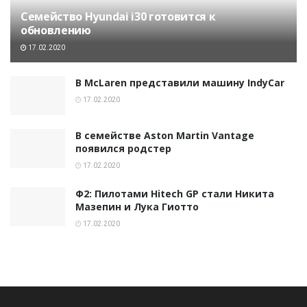
Семейство Hyundai i30 готовится к
обновлению
17.02.2020
В McLaren представили машину IndyCar
17.02.2020
В семействе Aston Martin Vantage
появился родстер
17.02.2020
Ф2: Пилотами Hitech GP стали Никита
Мазепин и Лука Гиотто
17.02.2020