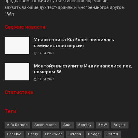
предлагаем свежий и субъективный обзор машин,
захватывающие дух тест-драйвы и многое-многое другое.
1Win
Свежие новости
У паркетника Kia Sonet появилась
семиместная версия
14.04.2021
Монтойя выступит в Индианаполисе под
номером 86
14.04.2021
Cтатистика
Теги
Alfa Romeo
Aston Martin
Audi
Bentley
BMW
Bugatti
Cadillac
Chery
Chevrolet
Citroen
Dodge
Ferrari