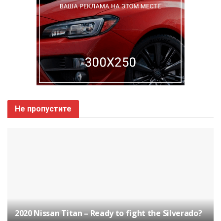
Не пропустите
2020 Nissan Titan – Ready to fight the Silverado?