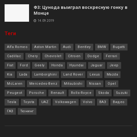
Ф3: Цунода выиграл воскресную гонку в
Монце
14.09.2019
Теги
Alfa Romeo
Aston Martin
Audi
Bentley
BMW
Bugatti
Cadillac
Chery
Chevrolet
Citroen
Dodge
Ferrari
Fiat
Ford
Geely
Honda
Hyundai
Jaguar
Jeep
Kia
Lada
Lamborghini
Land Rover
Lexus
Mazda
McLaren
Mercedes-Benz
Mitsubishi
Nissan
Opel
Peugeot
Porsche
Renault
Rolls-Royce
Skoda
Suzuki
Tesla
Toyota
UAZ
Volkswagen
Volvo
ВАЗ
Видео
ГАЗ
Тюнинг