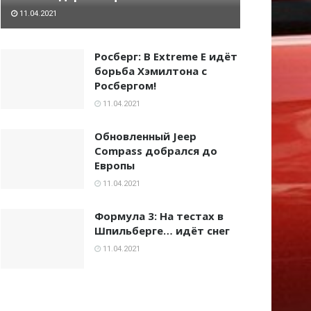
11.04.2021
Росберг: В Extreme E идёт
борьба Хэмилтона с
Росбергом!
11.04.2021
Обновленный Jeep
Compass добрался до
Европы
11.04.2021
Формула 3: На тестах в
Шпильберге… идёт снег
11.04.2021