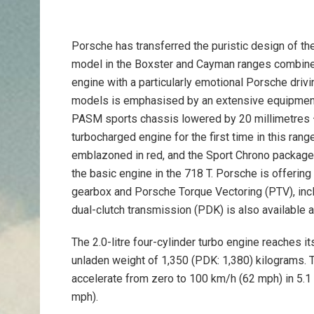
Porsche has transferred the puristic design of t
model in the Boxster and Cayman ranges combines
engine with a particularly emotional Porsche driv
models is emphasised by an extensive equipment 
PASM sports chassis lowered by 20 millimetres – 
turbocharged engine for the first time in this ran
emblazoned in red, and the Sport Chrono package.
the basic engine in the 718 T. Porsche is offerin
gearbox and Porsche Torque Vectoring (PTV), inclu
dual-clutch transmission (PDK) is also available 
The 2.0-litre four-cylinder turbo engine reaches
unladen weight of 1,350 (PDK: 1,380) kilograms. Th
accelerate from zero to 100 km/h (62 mph) in 5.1
mph).