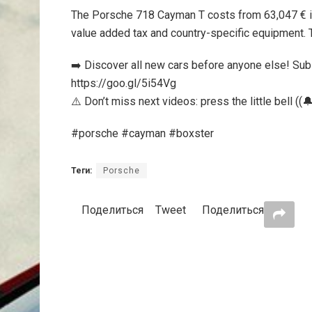
The Porsche 718 Cayman T costs from 63,047 € in
value added tax and country-specific equipment. 
➡️ Discover all new cars before anyone else! Su
https://goo.gl/5i54Vg
⚠️ Don’t miss next videos: press the little bell ((🔔
#porsche #cayman #boxster
Теги:
Porsche
Поделиться
Tweet
Поделиться