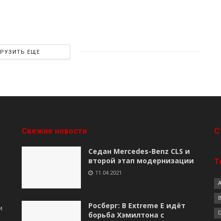
ГРУЗИТЬ ЕЩЕ
Свежие новости
C
Седан Mercedes-Benz CLS и
второй этап модернизации
Т
11.04.2021
я
B
Росберг: В Extreme E идёт
и
борьба Хэмилтона с