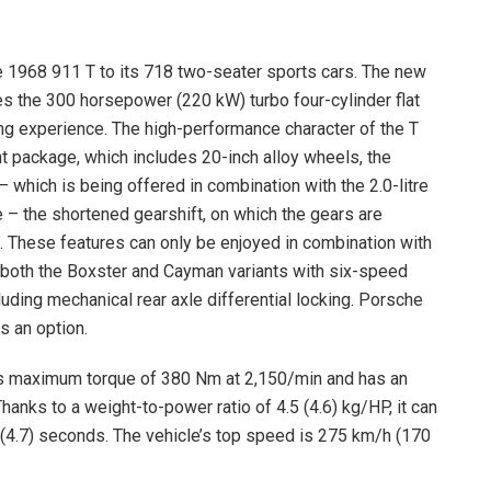
he 1968 911 T to its 718 two-seater sports cars. The new
 the 300 horsepower (220 kW) turbo four-cylinder flat
ing experience. The high-performance character of the T
package, which includes 20-inch alloy wheels, the
which is being offered in combination with the 2.0-litre
ge – the shortened gearshift, on which the gears are
 These features can only be enjoyed in combination with
g both the Boxster and Cayman variants with six-speed
ding mechanical rear axle differential locking. Porsche
as an option.
 its maximum torque of 380 Nm at 2,150/min and has an
anks to a weight-to-power ratio of 4.5 (4.6) kg/HP, it can
 (4.7) seconds. The vehicle’s top speed is 275 km/h (170