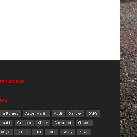
татистика
еги
Alfa Romeo
Aston Martin
Audi
Bentley
BMW
ugatti
Cadillac
Chery
Chevrolet
Citroen
Dodge
Ferrari
Fiat
Ford
Geely
Haval