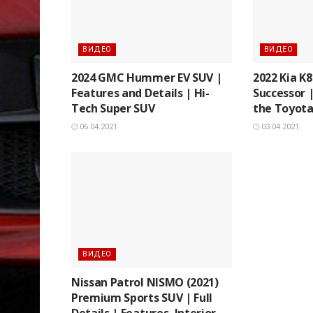
ВИДЕО
ВИДЕО
2024 GMC Hummer EV SUV |
2022 Kia K
Features and Details | Hi-
Successor 
Tech Super SUV
the Toyota
06.04.2021
03.04.2021
ВИДЕО
Nissan Patrol NISMO (2021)
Premium Sports SUV | Full
Details | Features, Interior,