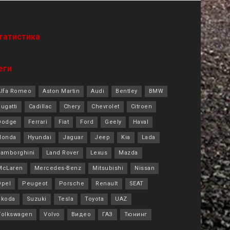
татистика
еги
Alfa Romeo
Aston Martin
Audi
Bentley
BMW
ugatti
Cadillac
Chery
Chevrolet
Citroen
Dodge
Ferrari
Fiat
Ford
Geely
Haval
Honda
Hyundai
Jaguar
Jeep
Kia
Lada
Lamborghini
Land Rover
Lexus
Mazda
McLaren
Mercedes-Benz
Mitsubishi
Nissan
Opel
Peugeot
Porsche
Renault
SEAT
Skoda
Suzuki
Tesla
Toyota
UAZ
Volkswagen
Volvo
Видео
ГАЗ
Тюнинг