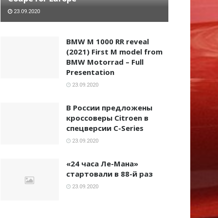
23.09.2020
BMW M 1000 RR reveal
(2021) First M model from
BMW Motorrad – Full
Presentation
23.09.2020
В России предложены
кроссоверы Citroen в
спецверсии C-Series
23.09.2020
«24 часа Ле-Мана»
стартовали в 88-й раз
23.09.2020