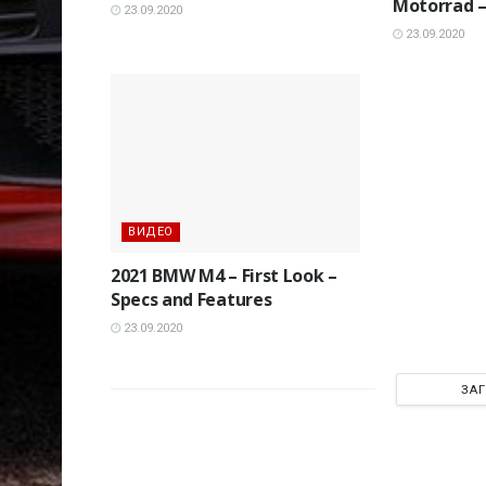
Motorrad –
23.09.2020
23.09.2020
ВИДЕО
2021 BMW M4 – First Look –
Specs and Features
23.09.2020
ЗА