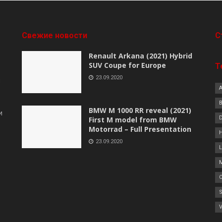
Свежие новости
C
Renault Arkana (2021) Hybrid
SUV Coupe for Europe
Т
23.09.2020
я
B
BMW M 1000 RR reveal (2021)
и
First M model from BMW
Motorrad – Full Presentation
23.09.2020