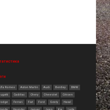
татистика
еги
Alfa Romeo
Aston Martin
Audi
Bentley
BMW
ugatti
Cadillac
Chery
Chevrolet
Citroen
Dodge
Ferrari
Fiat
Ford
Geely
Haval
Honda
Hyundai
Jaguar
Jeep
Kia
Lada