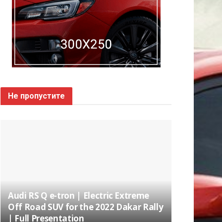
Не пропустите
Audi RS Q e-tron | Electric Extreme
Off Road SUV for the 2022 Dakar Rally
| Full Presentation