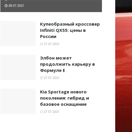
28.07.2021
Купеобразный кроссовер
Infiniti QX55: цены в
России
27.07.2021
Элбон может
продолжить карьеру в
Формуле Е
27.07.2021
Kia Sportage нового
поколения: гибрид и
базовое оснащение
27.07.2021