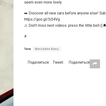
seem even more lively.
➡️ Discover all new cars before anyone else! Su
https://goo.gl/5i54Vg
⚠️ Don’t miss next videos: press the little bell ((🔔
#
Теги:
Mercedes-Benz
Поделиться
Tweet
Поделиться