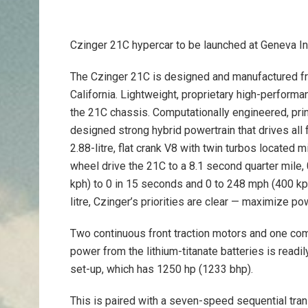
Czinger 21C hypercar to be launched at Geneva I
The Czinger 21C is designed and manufactured fr
California. Lightweight, proprietary high-performa
the 21C chassis. Computationally engineered, pri
designed strong hybrid powertrain that drives all 
2.88-litre, flat crank V8 with twin turbos located 
wheel drive the 21C to a 8.1 second quarter mile
kph) to 0 in 15 seconds and 0 to 248 mph (400 kp
litre, Czinger’s priorities are clear — maximize p
Two continuous front traction motors and one com
power from the lithium-titanate batteries is read
set-up, which has 1250 hp (1233 bhp).
This is paired with a seven-speed sequential tran