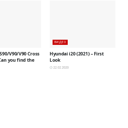
ВИДЕО
 S90/V90/V90 Cross
Hyundai i20 (2021) – First
Can you find the
Look
22.02.2020