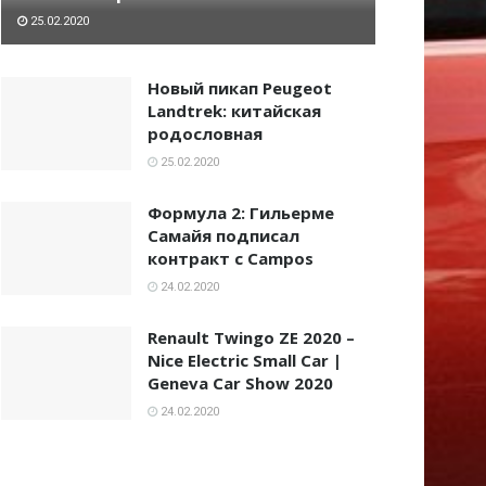
25.02.2020
Новый пикап Peugeot
Landtrek: китайская
родословная
25.02.2020
Формула 2: Гильерме
Самайя подписал
контракт с Campos
24.02.2020
Renault Twingo ZE 2020 –
Nice Electric Small Car |
Geneva Car Show 2020
24.02.2020