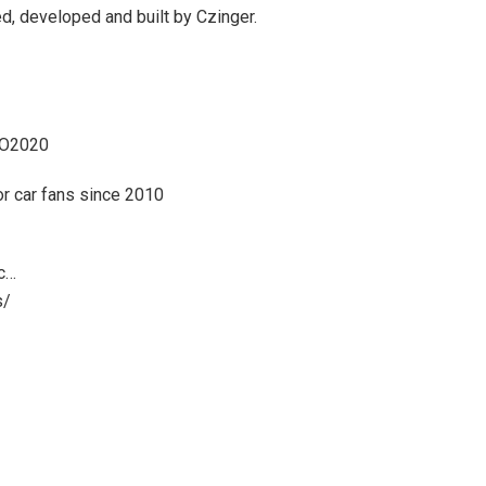
ed, developed and built by Czinger.
LLO2020
r car fans since 2010
ic…
s/