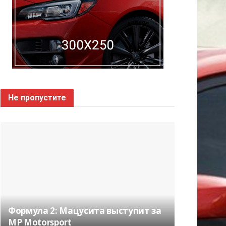
Не пропустите
Формула 2: Мацусита выступит за
MP Motorsport