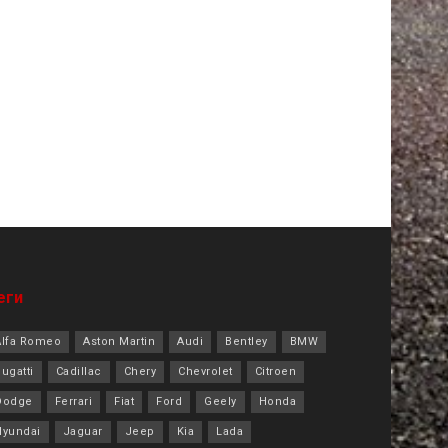
еги
Alfa Romeo
Aston Martin
Audi
Bentley
BMW
ugatti
Cadillac
Chery
Chevrolet
Citroen
Dodge
Ferrari
Fiat
Ford
Geely
Honda
Hyundai
Jaguar
Jeep
Kia
Lada