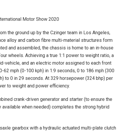
nternational Motor Show 2020
om the ground up by the Czinger team in Los Angeles,
nce alloy and carbon fibre multi-material structures form
nted and assembled, the chassis is home to an in-house
four wheels. Achieving a true 1:1 power to weight ratio, a
mid-vehicle, and an electric motor assigned to each front
, 0-62 mph (0-100 kph) in 1.9 seconds, 0 to 186 mph (300
h) to 0 in 29 seconds. At 329 horsepower (324 bhp) per
ower to weight and power efficiency.
bined crank-driven generator and starter (to ensure the
ily available when needed) completes the strong hybrid
saxle gearbox with a hydraulic actuated multi-plate clutch