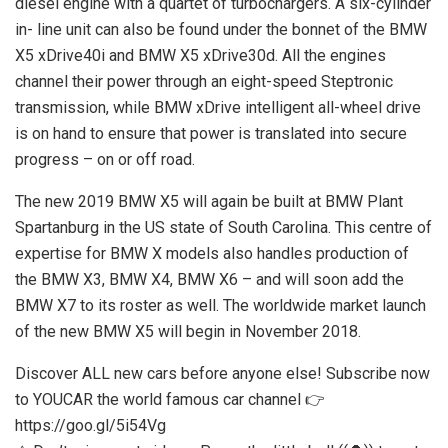
diesel engine with a quartet of turbochargers. A six-cylinder
in- line unit can also be found under the bonnet of the BMW
X5 xDrive40i and BMW X5 xDrive30d. All the engines
channel their power through an eight-speed Steptronic
transmission, while BMW xDrive intelligent all-wheel drive
is on hand to ensure that power is translated into secure
progress – on or off road.
The new 2019 BMW X5 will again be built at BMW Plant
Spartanburg in the US state of South Carolina. This centre of
expertise for BMW X models also handles production of
the BMW X3, BMW X4, BMW X6 – and will soon add the
BMW X7 to its roster as well. The worldwide market launch
of the new BMW X5 will begin in November 2018.
Discover ALL new cars before anyone else! Subscribe now
to YOUCAR the world famous car channel 👉
https://goo.gl/5i54Vg