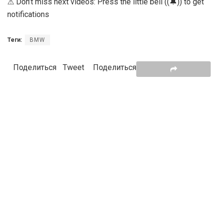
⚠ Don’t miss next videos: Press the little bell ((🔔)) to get
notifications
Теги:
BMW
Поделиться
Tweet
Поделиться