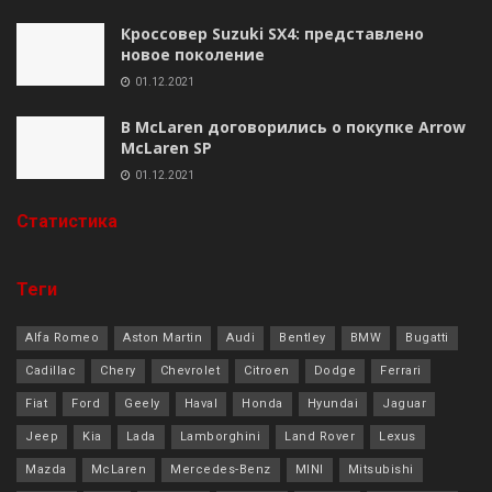
Кроссовер Suzuki SX4: представлено
новое поколение
01.12.2021
В McLaren договорились о покупке Arrow
McLaren SP
01.12.2021
Cтатистика
Теги
Alfa Romeo
Aston Martin
Audi
Bentley
BMW
Bugatti
Cadillac
Chery
Chevrolet
Citroen
Dodge
Ferrari
Fiat
Ford
Geely
Haval
Honda
Hyundai
Jaguar
Jeep
Kia
Lada
Lamborghini
Land Rover
Lexus
Mazda
McLaren
Mercedes-Benz
MINI
Mitsubishi