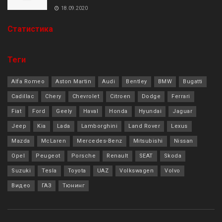
18.09.2020
Cтатистика
Теги
Alfa Romeo
Aston Martin
Audi
Bentley
BMW
Bugatti
Cadillac
Chery
Chevrolet
Citroen
Dodge
Ferrari
Fiat
Ford
Geely
Haval
Honda
Hyundai
Jaguar
Jeep
Kia
Lada
Lamborghini
Land Rover
Lexus
Mazda
McLaren
Mercedes-Benz
Mitsubishi
Nissan
Opel
Peugeot
Porsche
Renault
SEAT
Skoda
Suzuki
Tesla
Toyota
UAZ
Volkswagen
Volvo
Видео
ГАЗ
Тюнинг