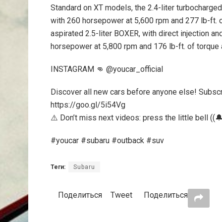
Standard on XT models, the 2.4-liter turbocharge
with 260 horsepower at 5,600 rpm and 277 lb-ft. o
aspirated 2.5-liter BOXER, with direct injection an
horsepower at 5,800 rpm and 176 lb-ft. of torque 
INSTAGRAM 👊 @youcar_official
Discover all new cars before anyone else! Subs
https://goo.gl/5i54Vg
⚠️ Don’t miss next videos: press the little bell ((🔔
#youcar #subaru #outback #suv
Теги:
Subaru
Поделиться
Tweet
Поделиться