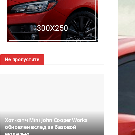
Не пропустите
Хот-хэтч Mini John Cooper Works
обновлен вслед за базовой
моделью