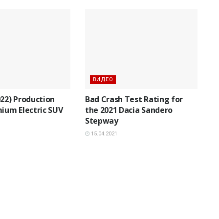
ВИДЕО
022) Production
Bad Crash Test Rating for
mium Electric SUV
the 2021 Dacia Sandero
Stepway
15.04.2021