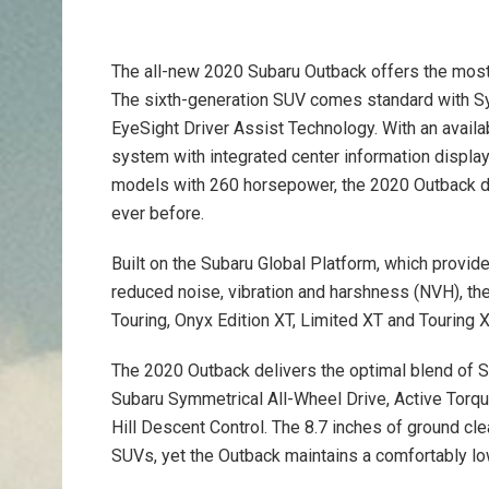
The all-new 2020 Subaru Outback offers the most a
The sixth-generation SUV comes standard with S
EyeSight Driver Assist Technology. With an avai
system with integrated center information displa
models with 260 horsepower, the 2020 Outback de
ever before.
Built on the Subaru Global Platform, which provi
reduced noise, vibration and harshness (NVH), the
Touring, Onyx Edition XT, Limited XT and Touring 
The 2020 Outback delivers the optimal blend of SU
Subaru Symmetrical All-Wheel Drive, Active Torq
Hill Descent Control. The 8.7 inches of ground cle
SUVs, yet the Outback maintains a comfortably low