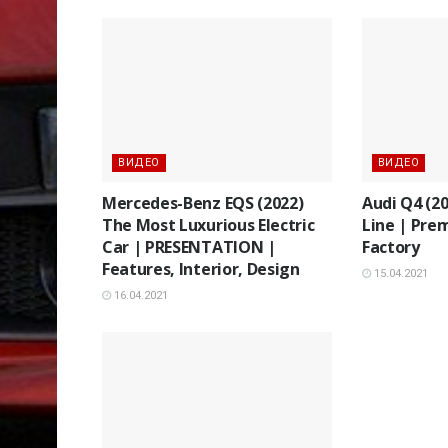
ВИДЕО
ВИДЕО
Mercedes-Benz EQS (2022)
Audi Q4 (2
The Most Luxurious Electric
Line | Pre
Car | PRESENTATION |
Factory
Features, Interior, Design
15.04.2021
16.04.2021