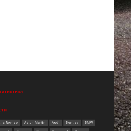
татистика
еги
Alfa Romeo
Aston Martin
Audi
Bentley
BMW