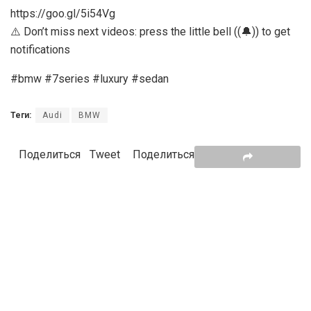
https://goo.gl/5i54Vg
⚠️ Don’t miss next videos: press the little bell ((🔔)) to get
notifications
#bmw #7series #luxury #sedan
Теги:
Audi
BMW
Поделиться
Tweet
Поделиться