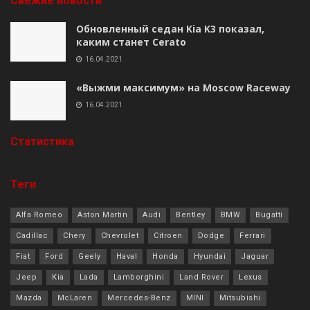
Свежие новости
Обновленный седан Kia K3 показал,
каким станет Cerato
16.04.2021
«Выжми максимум» на Moscow Raceway
16.04.2021
Cтатистика
Теги
Alfa Romeo
Aston Martin
Audi
Bentley
BMW
Bugatti
Cadillac
Chery
Chevrolet
Citroen
Dodge
Ferrari
Fiat
Ford
Geely
Haval
Honda
Hyundai
Jaguar
Jeep
Kia
Lada
Lamborghini
Land Rover
Lexus
Mazda
McLaren
Mercedes-Benz
MINI
Mitsubishi