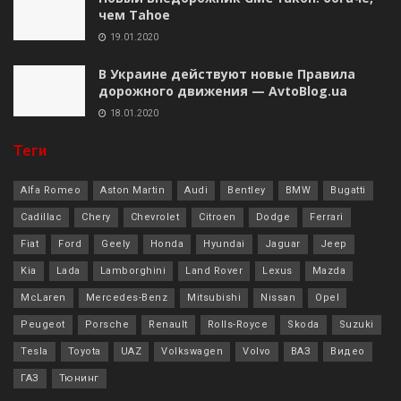
чем Tahoe
19.01.2020
В Украине действуют новые Правила
дорожного движения — AvtoBlog.ua
18.01.2020
Теги
Alfa Romeo
Aston Martin
Audi
Bentley
BMW
Bugatti
Cadillac
Chery
Chevrolet
Citroen
Dodge
Ferrari
Fiat
Ford
Geely
Honda
Hyundai
Jaguar
Jeep
Kia
Lada
Lamborghini
Land Rover
Lexus
Mazda
McLaren
Mercedes-Benz
Mitsubishi
Nissan
Opel
Peugeot
Porsche
Renault
Rolls-Royce
Skoda
Suzuki
Tesla
Toyota
UAZ
Volkswagen
Volvo
ВАЗ
Видео
ГАЗ
Тюнинг