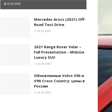
25.09.2020
Mercedes Arocs (2021) Off-
Road Test Drive
25.09.2020
2021 Range Rover Velar –
Full Presentation – Midsize
Luxury SUV
25.09.2020
Обновленные Volvo S90 и
V90 Cross Country: цены в
России
24.09.2020