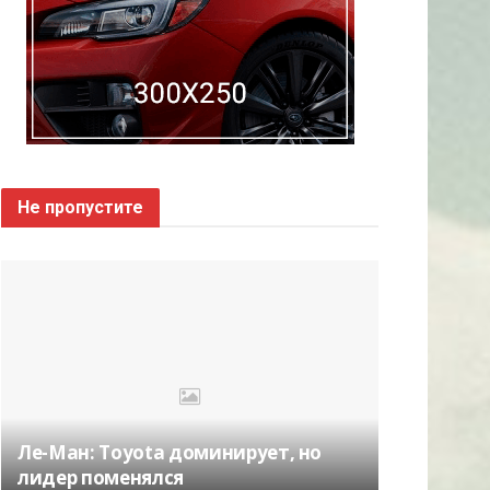
Не пропустите
Ле-Ман: Toyota доминирует, но
лидер поменялся