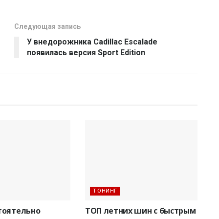
Следующая запись
У внедорожника Cadillac Escalade
появилась версия Sport Edition
ТЮНИНГ
тоятельно
ТОП летних шин с быстрым