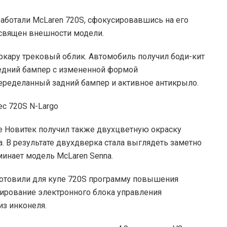
работали McLaren 720S, сфокусировавшись на его
освящен внешности модели.
кару трековый облик. Автомобиль получил боди-кит
редний бампер с измененной формой
еределанный задний бампер и активное антикрыло.
 Новитек получил также двухцветную окраску
. В результате двухдверка стала выглядеть заметно
минает модель McLaren Senna.
дготовили для купе 720S программу повышения
ирование электронного блока управления
из инконеля.