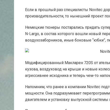
Если в прошлый раз специалисты Novitec до
производительности, то нынешний проект п
Немецкие тюнеры постарались придать супер
N-Largo, в состав которого вошли новый пе
воздухозаборников, иные боковые “юбки”, п
Модифицированный Макларен 720S от ателье
кузова, воздуховод на крыше и новые колеса
агрессивнее исходника и теперь чем-то напо
Напомним, что ранее а компании Novitec по
мощности. Она подразумевает перепрограмм
двигателем и установку выпускной системы 