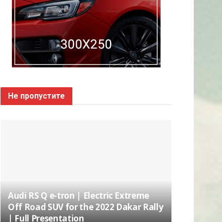
Не пропустите
Audi RS Q e-tron | Electric Extreme
Off Road SUV for the 2022 Dakar Rally
| Full Presentation