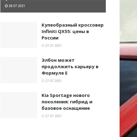
28.07.2021
Купеобразный кроссовер
Infiniti QX55: цены в
России
27.07.2021
Элбон может
продолжить карьеру в
Формуле Е
27.07.2021
Kia Sportage нового
поколения: гибрид и
базовое оснащение
27.07.2021