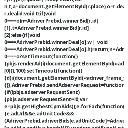
n,t,a=document.getElementById(r.place),o=r.deal
r.dealid:void 0;if(void
0===o)n=AdriverPrebid.winnerBid[r.id]
[1],t=AdriverPrebid.winnerBid[r.id]
[2];else{if(void
0===AdriverPrebid.winnerDeal[o].w||void
0===AdriverPrebid.winnerDeal[o].h)return;n=Adri
0===o?setTimeout(function()
{pbjs.renderAd(i(document.getElementById(«adrive
[0])},100):setTimeout(function()
{d(i(document.getElementById(«adriver_frame_»+r.
{}},AdriverPrebid.sendAdserverRequest=function(
{if(!pbjs.adserverRequestSent)
{pbjs.adserverRequestSent=!0;var
e=pbjs.getHighestCpmBids();e.forEach(function(e
{e.adUrl&&e.adUnitCode&&
(AdriverPrebid.adriverBids[e.adUnitCode]=Adriver
[e.adId,e.width,e.height])}),window.addEventListe