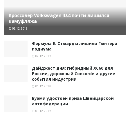
Кроссовер Volkswagen ID.4 почти лишился
камуфляжа
02.12.2019
Формула E: Стюарды лишили Гюнтера
подиума
02.12.2019
Дайджест дня: гибридный XC60 для
России, дорожный Concorde и другие
события индустрии
01.12.2019
Буэми удостоен приза Швейцарской
автофедерации
01.12.2019