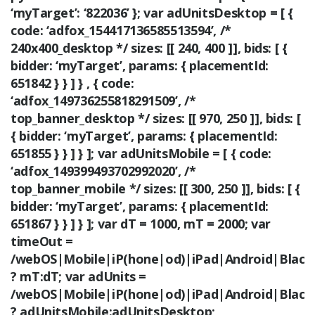
‘myTarget’: ‘822036’ }; var adUnitsDesktop = [ {
code: ‘adfox_154417136585513594’, /*
240x400_desktop */ sizes: [[ 240, 400 ]], bids: [ {
bidder: ‘myTarget’, params: { placementId:
651842 } } ] } , { code:
‘adfox_149736255818291509’, /*
top_banner_desktop */ sizes: [[ 970, 250 ]], bids: [
{ bidder: ‘myTarget’, params: { placementId:
651855 } } ] } ]; var adUnitsMobile = [ { code:
‘adfox_149399493702992020’, /*
top_banner_mobile */ sizes: [[ 300, 250 ]], bids: [ {
bidder: ‘myTarget’, params: { placementId:
651867 } } ] } ]; var dT = 1000, mT = 2000; var
timeOut =
/webOS|Mobile|iP(hone|od)|iPad|Android|BlackBe
? mT:dT; var adUnits =
/webOS|Mobile|iP(hone|od)|iPad|Android|BlackBe
? adUnitsMobile:adUnitsDesktop;