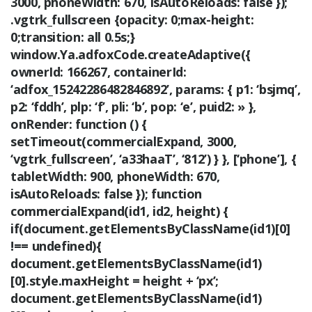
3000, phoneWidth: 670, isAutoReloads: false });
.vgtrk_fullscreen {opacity: 0;max-height:
0;transition: all 0.5s;}
window.Ya.adfoxCode.createAdaptive({
ownerId: 166267, containerId:
‘adfox_15242286482846892’, params: { p1: ‘bsjmq’,
p2: ‘fddh’, plp: ‘f’, pli: ‘b’, pop: ‘e’, puid2: » },
onRender: function () {
setTimeout(commercialExpand, 3000,
‘vgtrk_fullscreen’, ‘a33haaT’, ‘812’) } }, [‘phone’], {
tabletWidth: 900, phoneWidth: 670,
isAutoReloads: false }); function
commercialExpand(id1, id2, height) {
if(document.getElementsByClassName(id1)[0]
!== undefined){
document.getElementsByClassName(id1)
[0].style.maxHeight = height + ‘px’;
document.getElementsByClassName(id1)