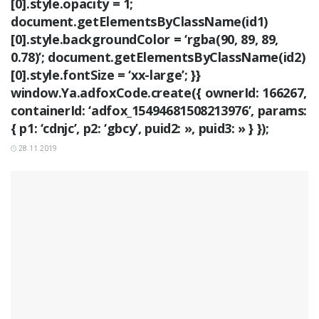
[0].style.opacity = 1;
document.getElementsByClassName(id1)
[0].style.backgroundColor = ‘rgba(90, 89, 89,
0.78)’; document.getElementsByClassName(id2)
[0].style.fontSize = ‘xx-large’; }}
window.Ya.adfoxCode.create({ ownerId: 166267,
containerId: ‘adfox_15494681508213976’, params:
{ p1: ‘cdnjc’, p2: ‘gbcy’, puid2: », puid3: » } });
28.11.2019