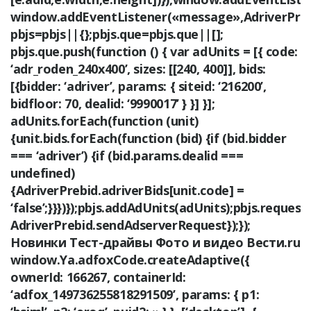
window.addEventListener(«message»,AdriverPreb
pbjs=pbjs||{};pbjs.que=pbjs.que||[];
pbjs.que.push(function () { var adUnits = [{ code:
‘adr_roden_240x400’, sizes: [[240, 400]], bids:
[{bidder: ‘adriver’, params: { siteid: ‘216200’,
bidfloor: 70, dealid: ‘9990017’ } }] }];
adUnits.forEach(function (unit)
{unit.bids.forEach(function (bid) {if (bid.bidder
=== ‘adriver’) {if (bid.params.dealid ===
undefined)
{AdriverPrebid.adriverBids[unit.code] =
‘false’;}}})});pbjs.addAdUnits(adUnits);pbjs.reque
AdriverPrebid.sendAdserverRequest});});
Новинки Тест-драйвы Фото и видео Вести.ru
window.Ya.adfoxCode.createAdaptive({
ownerId: 166267, containerId:
‘adfox_149736255818291509’, params: { p1: