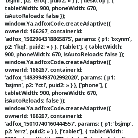
‘bsjml’, p2: ‘eroq’, puid2: » } }, [‘desktop’], {
tabletWidth: 900, phoneWidth: 670,
isAutoReloads: false });
window.Ya.adfoxCode.createAdaptive({
ownerId: 166267, containerId:
‘adfox_1502964318865875’, params: { p1: ‘bxynm’,
p2: ‘fkql’, puid2: » } }, [‘tablet’], { tabletWidth:
900, phoneWidth: 670, isAutoReloads: false });
window.Ya.adfoxCode.createAdaptive({
ownerId: 166267, containerId:
‘adfox_149399493702992020’, params: { p1:
‘bsjmn’, p2: ‘fctl’, puid2: » } }, [‘phone’], {
tabletWidth: 900, phoneWidth: 670,
isAutoReloads: false });
window.Ya.adfoxCode.createAdaptive({
ownerId: 166267, containerId:
‘adfox_15010740160444557’, params: { p1: ‘bsjmp’,
p2: ‘errz’, puid2: » } }, [‘tablet’], { tabletWidth: