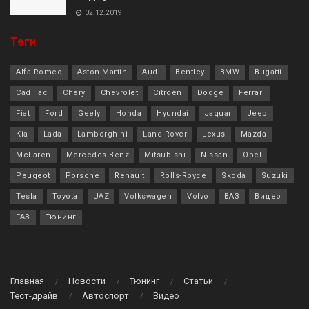
02.12.2019
Теги
Alfa Romeo
Aston Martin
Audi
Bentley
BMW
Bugatti
Cadillac
Chery
Chevrolet
Citroen
Dodge
Ferrari
Fiat
Ford
Geely
Honda
Hyundai
Jaguar
Jeep
Kia
Lada
Lamborghini
Land Rover
Lexus
Mazda
McLaren
Mercedes-Benz
Mitsubishi
Nissan
Opel
Peugeot
Porsche
Renault
Rolls-Royce
Skoda
Suzuki
Tesla
Toyota
UAZ
Volkswagen
Volvo
ВАЗ
Видео
ГАЗ
Тюнинг
Главная
Новости
Тюнинг
Статьи
Тест-драйв
Автоспорт
Видео