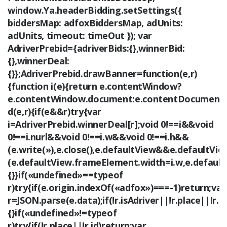
window.Ya.headerBidding.setSettings({
biddersMap: adfoxBiddersMap, adUnits:
adUnits, timeout: timeOut }); var
AdriverPrebid={adriverBids:{},winnerBid:
{},winnerDeal:
{}};AdriverPrebid.drawBanner=function(e,r)
{function i(e){return e.contentWindow?
e.contentWindow.document:e.contentDocument}
d(e,r){if(e&&r)try{var
i=AdriverPrebid.winnerDeal[r];void 0!==i&&void
0!==i.nurl&&void 0!==i.w&&void 0!==i.h&&
(e.write(»),e.close(),e.defaultView&&e.defaultV
(e.defaultView.frameElement.width=i.w,e.default
{}}if(«undefined»==typeof
r)try{if(e.origin.indexOf(«adfox»)===-1)return;var
r=JSON.parse(e.data);if(!r.isAdriver||!r.place||!r.i
{}if(«undefined»!=typeof
r)try{if(!r.place||!r.id)return;var