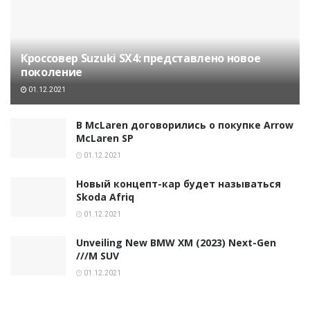
Кроссовер Suzuki SX4: представлено новое
поколение
01.12.2021
В McLaren договорились о покупке Arrow
McLaren SP
01.12.2021
Новый концепт-кар будет называться
Skoda Afriq
01.12.2021
Unveiling New BMW XM (2023) Next-Gen
///M SUV
01.12.2021