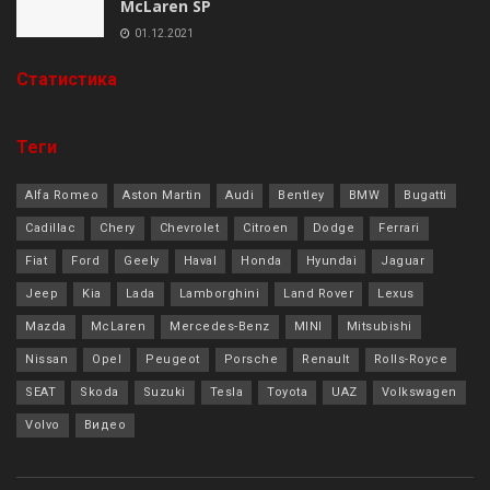
McLaren SP
01.12.2021
Cтатистика
Теги
Alfa Romeo
Aston Martin
Audi
Bentley
BMW
Bugatti
Cadillac
Chery
Chevrolet
Citroen
Dodge
Ferrari
Fiat
Ford
Geely
Haval
Honda
Hyundai
Jaguar
Jeep
Kia
Lada
Lamborghini
Land Rover
Lexus
Mazda
McLaren
Mercedes-Benz
MINI
Mitsubishi
Nissan
Opel
Peugeot
Porsche
Renault
Rolls-Royce
SEAT
Skoda
Suzuki
Tesla
Toyota
UAZ
Volkswagen
Volvo
Видео