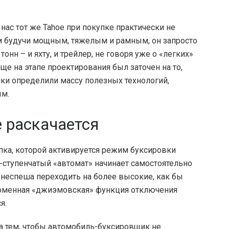
 нас тот же Tahoe при покупке практически не
ам будучи мощным, тяжелым и рамным, он запросто
 тонн – и яхту, и трейлер, не говоря уже о «легких»
ще на этапе проектирования был заточен на то,
ики определили массу полезных технологий,
ым.
е раскачается
опка, которой активируется режим буксировки
-ступенчатый «автомат» начинает самостоятельно
неспеша переходить на более высокие, как бы
ирменная «джиэмовская» функция отключения
я.
т за тем, чтобы автомобиль-буксировщик не