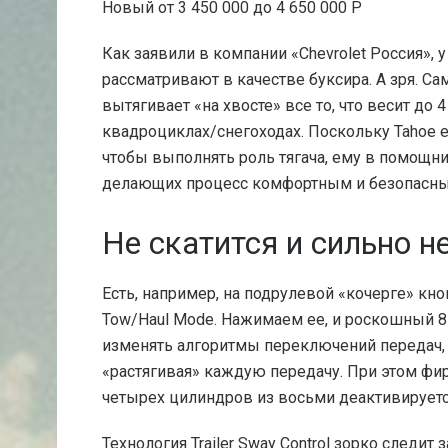
Новый от 3 450 000 до 4 650 000
Р
Как заявили в компании «Chevrolet Россия», у
рассматривают в качестве буксира. А зря. С
вытягивает «на хвосте» все то, что весит до 4
квадроциклах/снегоходах. Поскольку Tahoe е
чтобы выполнять роль тягача, ему в помощн
делающих процесс комфортным и безопасн
Не скатится и сильно н
Есть, например, на подрулевой «кочерге» кн
Tow/Haul Mode. Нажимаем ее, и роскошный 8
изменять алгоритмы переключений передач, 
«растягивая» каждую передачу. При этом ф
четырех цилиндров из восьми деактивируетс
Технология Trailer Sway Control зорко следи