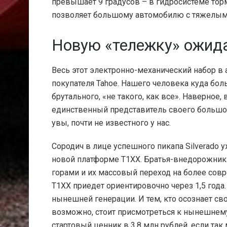
превышает 9 градусов – в гидросистеме тор
позволяет большому автомобилю с тяжелым 
Новую «тележку» ожида
Весь этот электронно-механический набор в 
покупателя Tahoe. Нашего человека куда бол
брутального, «не такого, как все». Наверное, 
единственный представитель своего большо
увы, почти не известного у нас.
Сородич в лице успешного пикапа Silverado 
новой платформе T1XX. Братья-внедорожники
горами и их массовый переход на более совр
T1XX приедет ориентировочно через 1,5 года
нынешней генерации. И тем, кто осознает св
возможно, стоит присмотреться к нынешнему
стартовый ценник в 3,8 млн рублей, если так