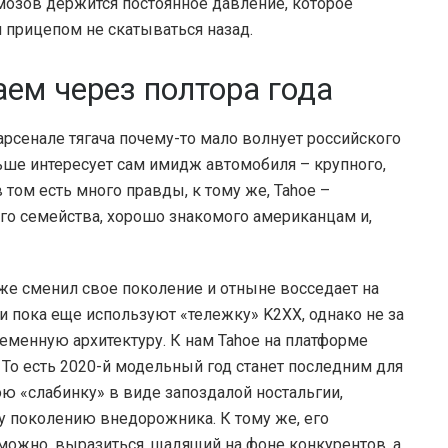
мозов держится постоянное давление, которое
прицепом не скатываться назад.
ем через полтора года
арсенале тягача почему-то мало волнует российского
ьше интересует сам имидж автомобиля – крупного,
в том есть много правды, к тому же, Tahoe –
го семейства, хорошо знакомого американцам и,
уже сменил свое поколение и отныне восседает на
 пока еще используют «тележку» K2XX, однако не за
еменную архитектуру. К нам Tahoe на платформе
. То есть 2020-й модельный год станет последним для
ою «слабинку» в виде запоздалой ностальгии,
 поколению внедорожника. К тому же, его
 можно, выразиться, щадящий на фоне конкурентов, а