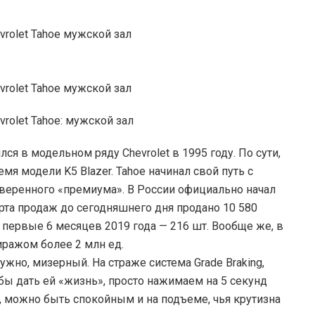
я в модельном ряду Chevrolet в 1995 году. По сути,
мя модели K5 Blazer. Tahoe начинал свой путь с
 уверенного «премиума». В России официально начал
арта продаж до сегодняшнего дня продано 10 580
за первые 6 месяцев 2019 года — 216 шт. Вообще же, в
иражом более 2 млн ед.
нужно, мизерный. На страже система Grade Braking,
обы дать ей «жизнь», просто нажимаем на 5 секунд
ь, можно быть спокойным и на подъеме, чья крутизна