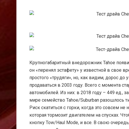
Крупногабаритный внедорожник Tahoe появилс
он «перенял эстафету» у известной в свое вре
простого «трудяги», но, как видим, дорос до
продаваться в 2003 году. Всего с момента ст
автомобилей. Из них: в 2018 году – 449 ед., 
мире семейство Tahoe/Suburban разошлось т
Риск скатиться с горки, когда это совсем не 
которая тормозит двигателем на спусках. Чт
кнопку Tow/Haul Mode, и все. В свою очеред