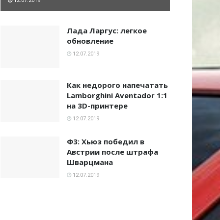
12.07.2019
Лада Ларгус: легкое
обновление
12.07.2019
Как недорого напечатать
Lamborghini Aventador 1:1
на 3D-принтере
12.07.2019
Ф3: Хьюз победил в
Австрии после штрафа
Шварцмана
12.07.2019