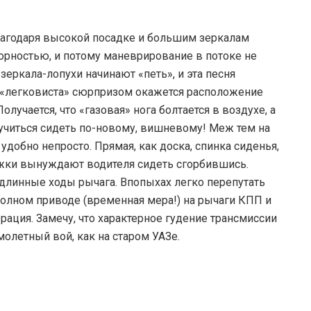
лагодаря высокой посадке и большим зеркалам
орностью, и потому маневрирование в потоке не
зеркала-лопухи начинают «петь», и эта песня
я-«легковиста» сюрпризом окажется расположение
лучается, что «газовая» нога болтается в воздухе, а
м учиться сидеть по-новому, вишневому! Меж тем на
добно непросто. Прямая, как доска, спинка сиденья,
ржки вынуждают водителя сидеть сгорбившись.
длинные ходы рычага. Впопыхах легко перепутать
полном приводе (временная мера!) на рычаги КПП и
рация. Замечу, что характерное гудение трансмиссии
молетный вой, как на старом УАЗе.