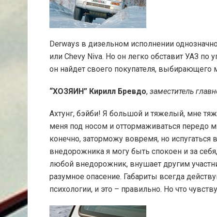
Derways в дизельном исполнении однозначн
или Chevy Niva. Но он легко обставит УАЗ п
он найдет своего покупателя, выбирающего 
“ХОЗЯИН” Кирилл Бревдо
,
заместитель главн
Ахтунг, бэйби! Я большой и тяжелый, мне тяж
меня под носом и оттормаживаться передо мн
конечно, заторможу вовремя, но испугаться в
внедорожника я могу быть спокоен и за себя,
любой внедорожник, внушает другим участни
разумное опасение. Габариты всегда действу
психологии, и это – правильно. Но что чувст