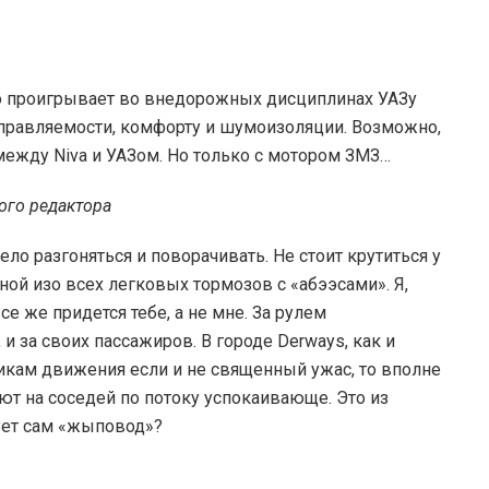
о проигрывает во внедорожных дисциплинах УАЗу
о управляемости, комфорту и шумоизоляции. Возможно,
между Niva и УАЗом. Но только с мотором ЗМЗ…
ого редактора
ело разгоняться и поворачивать. Не стоит крутиться у
ой изо всех легковых тормозов с «абээсами». Я,
се же придется тебе, а не мне. За рулем
 и за своих пассажиров. В городе Derways, как и
кам движения если и не священный ужас, то вполне
ют на соседей по потоку успокаивающе. Это из
вует сам «жыповод»?