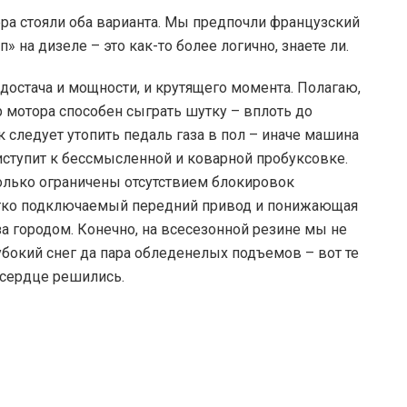
ера стояли оба варианта. Мы предпочли французский
 на дизеле – это как-то более логично, знаете ли.
едостача и мощности, и крутящего момента. Полагаю,
 мотора способен сыграть шутку – вплоть до
к следует утопить педаль газа в пол – иначе машина
ступит к бессмысленной и коварной пробуксовке.
лько ограничены отсутствием блокировок
тко подключаемый передний привод и понижающая
за городом. Конечно, на всесезонной резине мы не
убокий снег да пара обледенелых подъемов – вот те
 сердце решились.