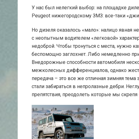
У нас был нелегкий выбор: на площадке дил
Peugeot нижегородскому ЗМЗ: все-таки «джип»
Но дизеля оказалось «мало»: налицо явная н
с неопытным водителем «легковой» характер
недоброй. Чтобы тронуться с места, нужно ка
беспомощно заглохнет. Либо немедленно при
Внедорожные способности автомобиля неско
межколесных дифференциалов, однако жес
передача – это все же отличная зимняя тема 
стали забираться в непролазные дебри. Негл
препятствия, преодолеть которые мы скрепя