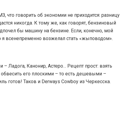
З, что говорить об экономии не приходится: разницу
астся никогда. К тому же, как говорят, бензиновый
едпочел бы машину на бензине. Если, конечно, мой
о я всенепременно возжелал стать «жыповодом».
 – Ладога, Канонир, Астеро… Рецепт прост: взять
и обвесить его плоскими – то есть дешевыми –
ль готов! Таков и Derways Cowboy из Черкесска.