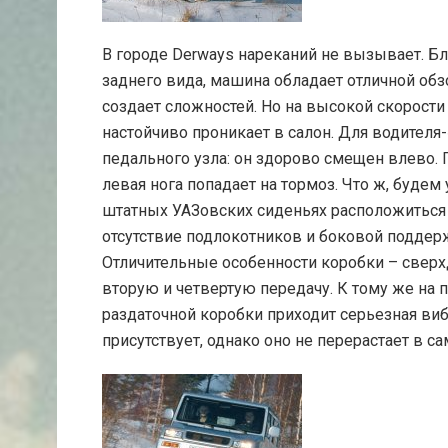
В городе Derways нареканий не вызывает. Б
заднего вида, машина обладает отличной обз
создает сложностей. Но на высокой скорости 
настойчиво проникает в салон. Для водител
педального узла: он здорово смещен влево. По
левая нога попадает на тормоз. Что ж, буде
штатных УАЗовских сиденьях расположиться у
отсутствие подлокотников и боковой подде
Отличительные особенности коробки – сверх
вторую и четвертую передачу. К тому же на 
раздаточной коробки приходит серьезная виб
присутствует, однако оно не перерастает в са