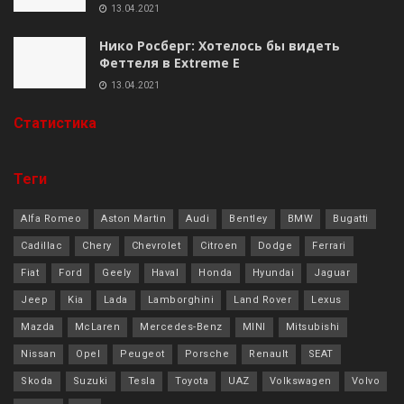
13.04.2021
Нико Росберг: Хотелось бы видеть
Феттеля в Extreme E
13.04.2021
Cтатистика
Теги
Alfa Romeo
Aston Martin
Audi
Bentley
BMW
Bugatti
Cadillac
Chery
Chevrolet
Citroen
Dodge
Ferrari
Fiat
Ford
Geely
Haval
Honda
Hyundai
Jaguar
Jeep
Kia
Lada
Lamborghini
Land Rover
Lexus
Mazda
McLaren
Mercedes-Benz
MINI
Mitsubishi
Nissan
Opel
Peugeot
Porsche
Renault
SEAT
Skoda
Suzuki
Tesla
Toyota
UAZ
Volkswagen
Volvo