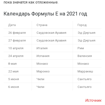
пока значатся как отложенные.
Календарь Формулы Е на 2021 год
Дата
Страна
Город
26 февраля
Саудовская Аравия
Эд-Диръия
27 февраля
Саудовская Аравия
Эд-Диръия
10 апреля
Италия
Рим
24 апреля
Испания
Валенсия
8 мая
Монако
Монако
22 мая
Марокко
Марракеш
5 июня
Чили
Сантьяго
6 июня
Чили
Сантьяго
Источник