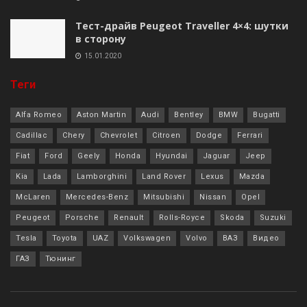
Тест-драйв Peugeot Traveller 4×4: шутки
в сторону
15.01.2020
Теги
Alfa Romeo
Aston Martin
Audi
Bentley
BMW
Bugatti
Cadillac
Chery
Chevrolet
Citroen
Dodge
Ferrari
Fiat
Ford
Geely
Honda
Hyundai
Jaguar
Jeep
Kia
Lada
Lamborghini
Land Rover
Lexus
Mazda
McLaren
Mercedes-Benz
Mitsubishi
Nissan
Opel
Peugeot
Porsche
Renault
Rolls-Royce
Skoda
Suzuki
Tesla
Toyota
UAZ
Volkswagen
Volvo
ВАЗ
Видео
ГАЗ
Тюнинг