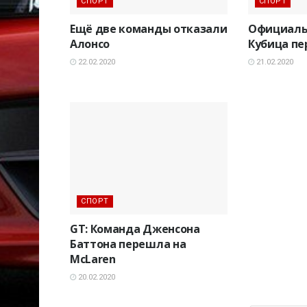
СПОРТ
СПОРТ
Ещё две команды отказали
Официаль
Алонсо
Кубица пе
22.02.2020
21.02.2020
СПОРТ
GT: Команда Дженсона
Баттона перешла на
McLaren
20.02.2020