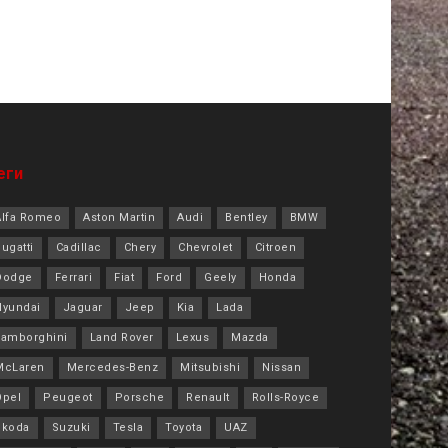
еги
Alfa Romeo
Aston Martin
Audi
Bentley
BMW
ugatti
Cadillac
Chery
Chevrolet
Citroen
Dodge
Ferrari
Fiat
Ford
Geely
Honda
Hyundai
Jaguar
Jeep
Kia
Lada
Lamborghini
Land Rover
Lexus
Mazda
McLaren
Mercedes-Benz
Mitsubishi
Nissan
Opel
Peugeot
Porsche
Renault
Rolls-Royce
Skoda
Suzuki
Tesla
Toyota
UAZ