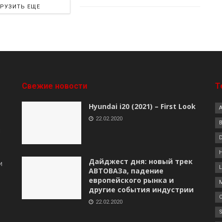
ГРУЗИТЬ ЕЩЕ
Свежие новости
Т
Hyundai i20 (2021) – First Look
22.02.2020
B
я
Дайджест дня: новый трек
и
АВТОВАЗа, падение
европейского рынка и
другие события индустрии
22.02.2020