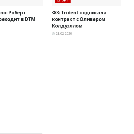
СПОРТ
но: Роберт
Ф3: Trident подписала
реходит в DTM
контракт с Оливером
Колдуэллом
21.02.2020