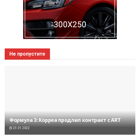
Не пропустите
Формула 3: Корреа продлил контракт с ART
23.01.2022