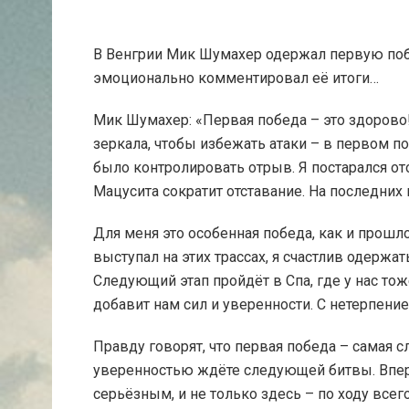
В Венгрии Мик Шумахер одержал первую поб
эмоционально комментировал её итоги…
Мик Шумахер: «Первая победа – это здорово
зеркала, чтобы избежать атаки – в первом п
было контролировать отрыв. Я постарался от
Мацусита сократит отставание. На последних к
Для меня это особенная победа, как и прошл
выступал на этих трассах, я счастлив одержа
Следующий этап пройдёт в Спа, где у нас т
добавит нам сил и уверенности. С нетерпен
Правду говорят, что первая победа – самая с
уверенностью ждёте следующей битвы. Впер
серьёзным, и не только здесь – по ходу всег