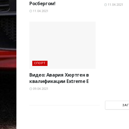
Росбергом!
11.04.2021
11.04.2021
СПОРТ
Видео: Авария Хюртген в
квалификации Extreme E
09.04.2021
ЗА