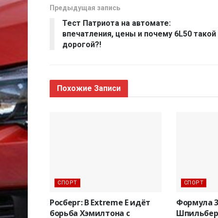
Предыдущая запись
Тест Патриота на автомате:
впечатления, цены и почему 6L50 такой
дорогой?!
Похожие
Записи
СПОРТ
СПОРТ
Росберг: В Extreme E идёт
Формула 3:
борьба Хэмилтона с
Шпильберг