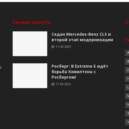
Свежие новости
C
Седан Mercedes-Benz CLS и
второй этап модернизации
Т
11.04.2021
я
B
Росберг: В Extreme E идёт
и
борьба Хэмилтона с
Росбергом!
11.04.2021