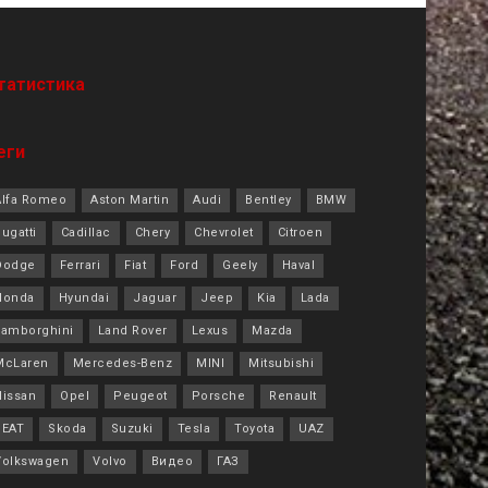
татистика
еги
Alfa Romeo
Aston Martin
Audi
Bentley
BMW
ugatti
Cadillac
Chery
Chevrolet
Citroen
Dodge
Ferrari
Fiat
Ford
Geely
Haval
Honda
Hyundai
Jaguar
Jeep
Kia
Lada
Lamborghini
Land Rover
Lexus
Mazda
McLaren
Mercedes-Benz
MINI
Mitsubishi
Nissan
Opel
Peugeot
Porsche
Renault
SEAT
Skoda
Suzuki
Tesla
Toyota
UAZ
Volkswagen
Volvo
Видео
ГАЗ