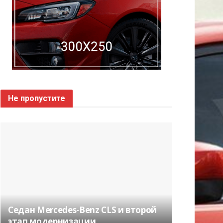
Не пропустите
Седан Mercedes-Benz CLS и второй
этап модернизации