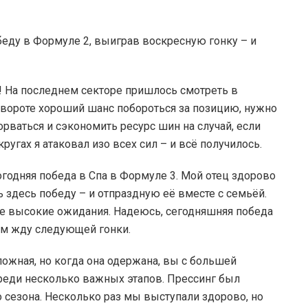
еду в Формуле 2, выиграв воскресную гонку – и
! На последнем секторе пришлось смотреть в
овороте хороший шанс побороться за позицию, нужно
орваться и сэкономить ресурс шин на случай, если
ругах я атаковал изо всех сил – и всё получилось.
огодняя победа в Спа в Формуле 3. Мой отец здорово
ть здесь победу – и отпраздную её вместе с семьёй.
оже высокие ожидания. Надеюсь, сегодняшняя победа
ием жду следующей гонки.
ложная, но когда она одержана, вы с большей
еди несколько важных этапов. Прессинг был
о сезона. Несколько раз мы выступали здорово, но