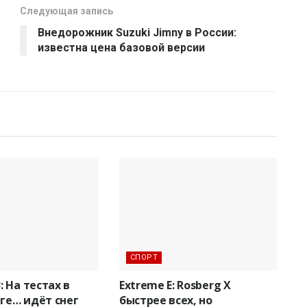
Следующая запись
Внедорожник Suzuki Jimny в России:
известна цена базовой версии
СПОРТ
 На тестах в
Extreme E: Rosberg X
е… идёт снег
быстрее всех, но