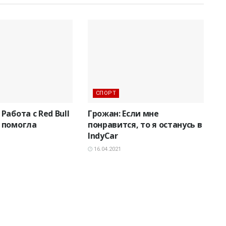
СПОРТ
Работа с Red Bull
Грожан: Если мне
 помогла
понравится, то я останусь в
IndyCar
16.04.2021