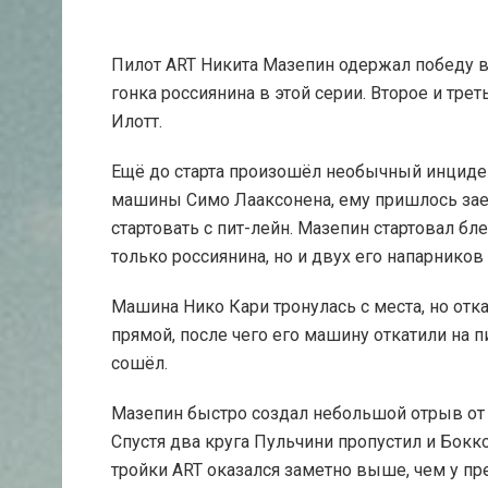
Пилот ART Никита Мазепин одержал победу в 
гонка россиянина в этой серии. Второе и тре
Илотт.
Ещё до старта произошёл необычный инциден
машины Симо Лааксонена, ему пришлось заех
стартовать с пит-лейн. Мазепин стартовал бл
только россиянина, но и двух его напарников
Машина Нико Кари тронулась с места, но отка
прямой, после чего его машину откатили на п
сошёл.
Мазепин быстро создал небольшой отрыв от 
Спустя два круга Пульчини пропустил и Бокко
тройки ART оказался заметно выше, чем у пр