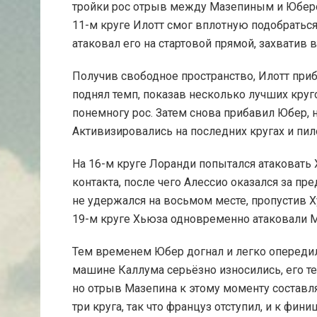
тройки рос отрыв между Мазепиным и Юбером
11-м круге Илотт смог вплотную подобратьс
атаковал его на стартовой прямой, захватив
Получив свободное пространство, Илотт приб
поднял темп, показав несколько лучших круг
понемногу рос. Затем снова прибавил Юбер, н
Активизировались на последних кругах и пил
На 16-м круге Лоранди попытался атаковать
контакта, после чего Алессио оказался за пр
не удержался на восьмом месте, пропустив 
19-м круге Хьюза одновременно атаковали Ме
Тем временем Юбер догнал и легко опередил
машине Каллума серьёзно износились, его те
но отрыв Мазепина к этому моменту составля
три круга, так что француз отступил, и к фи