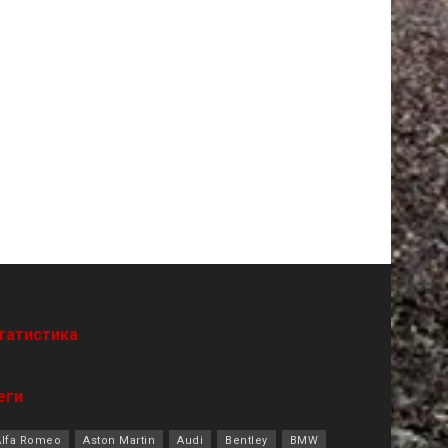
татистика
еги
Alfa Romeo
Aston Martin
Audi
Bentley
BMW