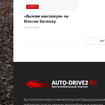
СПОРТ
«Выжми максимум» на
Moscow Raceway
16.04.2021
ЗА
Вы посетили новостной автопортал! Наша редакци
публикует только свежие автомобильные новости,