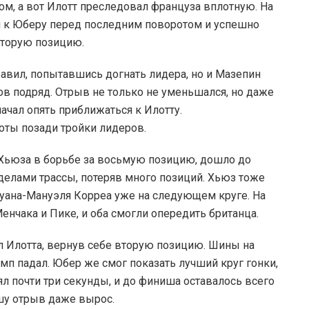
, а вот Илотт преследовал француза вплотную. На
я к Юберу перед последним поворотом и успешно
 вторую позицию.
авил, попытавшись догнать лидера, но и Мазепин
ов подряд. Отрыв не только не уменьшался, но даже
ачал опять приближаться к Илотту.
оты позади тройки лидеров.
 Хьюза в борьбе за восьмую позицию, дошло до
еделами трассы, потеряв много позиций. Хьюз тоже
Хуана-Мануэля Корреа уже на следующем круге. На
нчака и Пике, и оба смогли опередить британца.
 Илотта, вернув себе вторую позицию. Шины на
мп падал. Юбер же смог показать лучший круг гонки,
л почти три секунды, и до финиша оставалось всего
нишу отрыв даже вырос.