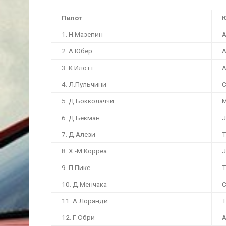
Пилот
1. Н.Мазепин
A
2. А.Юбер
A
3. К.Илотт
A
4. Л.Пульчини
C
5. Д.Бокколаччи
M
6. Д.Бекман
J
7. Д.Алези
T
8. Х.-М.Корреа
J
9. П.Пике
T
10. Д.Менчака
C
11. А.Лоранди
T
12. Г.Обри
A