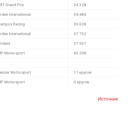
RT Grand Prix
34.328
rden International
34.484
ampos Racing
36.628
rden International
37.752
rident
37.937
P Motorsport
43.208
enzer Motorsport
11 кругов
P Motorsport
0 кругов
Источник