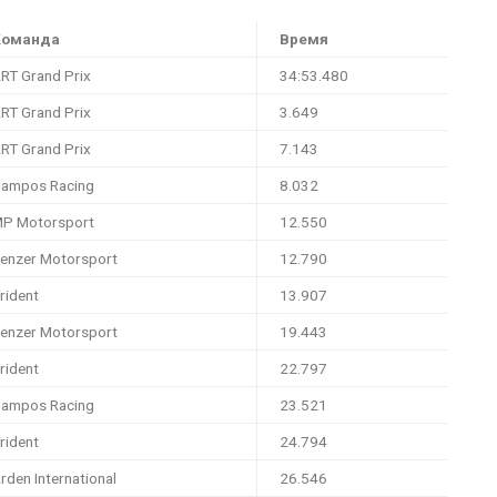
Команда
Время
RT Grand Prix
34:53.480
RT Grand Prix
3.649
RT Grand Prix
7.143
ampos Racing
8.032
P Motorsport
12.550
enzer Motorsport
12.790
rident
13.907
enzer Motorsport
19.443
rident
22.797
ampos Racing
23.521
rident
24.794
rden International
26.546