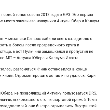
первой гонке сезона 2018 года в GP3. Это первая
тье место заняли его напарники Антуан Юбер и Каллум
т – механики Campos забыли снять охладитель с
ать в боксы после прогревочного круга и
естяще, а вот Пульчини замешкался и пропустил не
 по ART – Антуана Юбера и Каллума Илотта.
залась разгоняться. Финн остановился в конце
ит-лейн. Отремонтировать её так и не удалось, Кари
Юбера, не позволяющий Антуану пользоваться DRS.
лаччи, атаковавшего его на стартовой прямой. Темп
еследователей, они быстро отрывались. Внутри этой