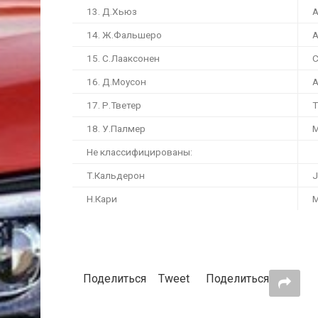
13. Д.Хьюз
A
14. Ж.Фальшеро
A
15. С.Лааксонен
C
16. Д.Моусон
A
17. Р.Тветер
T
18. У.Палмер
M
Не классифицированы:
Т.Кальдерон
J
Н.Кари
M
Поделиться
Tweet
Поделиться