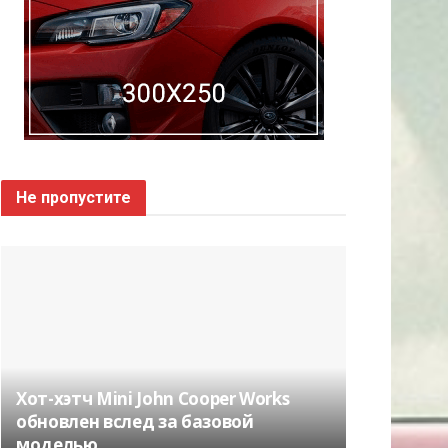
Не пропустите
Хот-хэтч Mini John Cooper Works
обновлен вслед за базовой
моделью