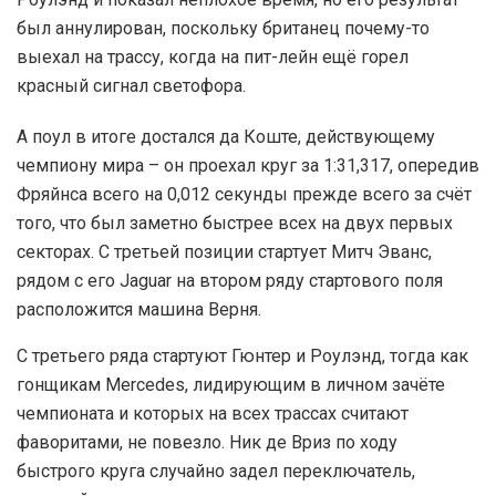
был аннулирован, поскольку британец почему-то
выехал на трассу, когда на пит-лейн ещё горел
красный сигнал светофора.
А поул в итоге достался да Коште, действующему
чемпиону мира – он проехал круг за 1:31,317, опередив
Фряйнса всего на 0,012 секунды прежде всего за счёт
того, что был заметно быстрее всех на двух первых
секторах. С третьей позиции стартует Митч Эванс,
рядом с его Jaguar на втором ряду стартового поля
расположится машина Верня.
С третьего ряда стартуют Гюнтер и Роулэнд, тогда как
гонщикам Mercedes, лидирующим в личном зачёте
чемпионата и которых на всех трассах считают
фаворитами, не повезло. Ник де Вриз по ходу
быстрого круга случайно задел переключатель,