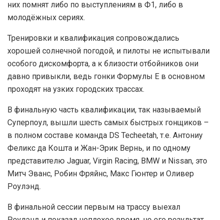
них помнят либо по выступлениям в Ф1, либо в
молодёжных сериях.
Тренировки и квалификация сопровождались
хорошей солнечной погодой, и пилоты не испытывали
особого дискомфорта, а к близости отбойников они
давно привыкли, ведь гонки Формулы E в основном
проходят на узких городских трассах.
В финальную часть квалификации, так называемый
Суперпоул, вышли шесть самых быстрых гонщиков –
в полном составе команда DS Techeetah, т.е. Антониу
Феликс да Кошта и Жан-Эрик Вернь, и по одному
представителю Jaguar, Virgin Racing, BMW и Nissan, это
Митч Эванс, Робин Фряйнс, Макс Гюнтер и Оливер
Роулэнд.
В финальной сессии первым на трассу выехал
Роулэнд и показал неплохое время, но его результат