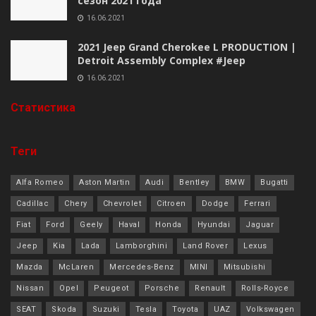
сезон 2021 года
16.06.2021
2021 Jeep Grand Cherokee L PRODUCTION |
Detroit Assembly Complex #Jeep
16.06.2021
Cтатистика
Теги
Alfa Romeo
Aston Martin
Audi
Bentley
BMW
Bugatti
Cadillac
Chery
Chevrolet
Citroen
Dodge
Ferrari
Fiat
Ford
Geely
Haval
Honda
Hyundai
Jaguar
Jeep
Kia
Lada
Lamborghini
Land Rover
Lexus
Mazda
McLaren
Mercedes-Benz
MINI
Mitsubishi
Nissan
Opel
Peugeot
Porsche
Renault
Rolls-Royce
SEAT
Skoda
Suzuki
Tesla
Toyota
UAZ
Volkswagen