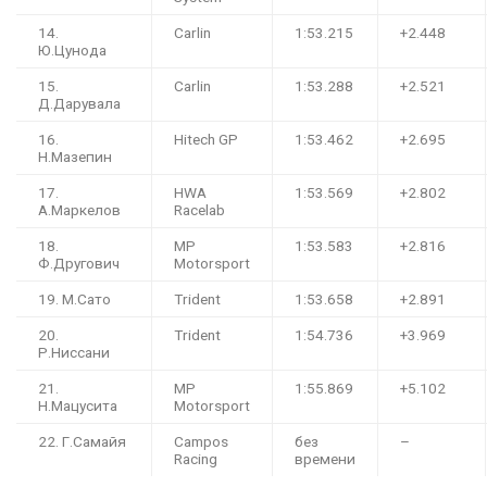
14.
Carlin
1:53.215
+2.448
Ю.Цунода
15.
Carlin
1:53.288
+2.521
Д.Дарувала
16.
Hitech GP
1:53.462
+2.695
Н.Мазепин
17.
HWA
1:53.569
+2.802
А.Маркелов
Racelab
18.
MP
1:53.583
+2.816
Ф.Другович
Motorsport
19. М.Сато
Trident
1:53.658
+2.891
20.
Trident
1:54.736
+3.969
Р.Ниссани
21.
MP
1:55.869
+5.102
Н.Мацусита
Motorsport
22. Г.Самайя
Campos
без
–
Racing
времени