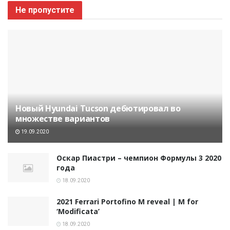
Не пропустите
Новый Hyundai Tucson дебютировал во
множестве вариантов
19.09.2020
Оскар Пиастри – чемпион Формулы 3 2020
года
18.09.2020
2021 Ferrari Portofino M reveal | M for
‘Modificata’
18.09.2020