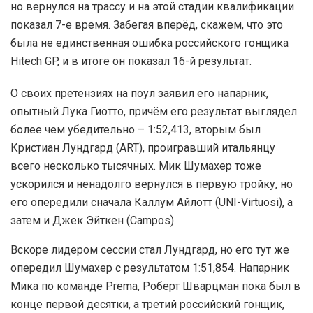
но вернулся на трассу и на этой стадии квалификации
показал 7-е время. Забегая вперёд, скажем, что это
была не единственная ошибка российского гонщика
Hitech GP, и в итоге он показал 16-й результат.
О своих претензиях на поул заявил его напарник,
опытный Лука Гиотто, причём его результат выглядел
более чем убедительно – 1:52,413, вторым был
Кристиан Лундгард (ART), проигравший итальянцу
всего несколько тысячных. Мик Шумахер тоже
ускорился и ненадолго вернулся в первую тройку, но
его опередили сначала Каллум Айлотт (UNI-Virtuosi), а
затем и Джек Эйткен (Campos).
Вскоре лидером сессии стал Лундгард, но его тут же
опередил Шумахер с результатом 1:51,854. Напарник
Мика по команде Prema, Роберт Шварцман пока был в
конце первой десятки, а третий российский гонщик,