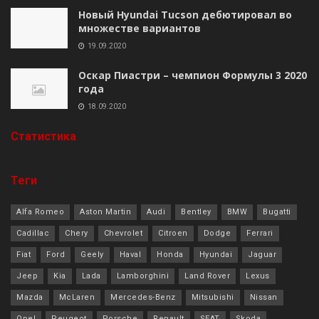
Новый Hyundai Tucson дебютировал во
множестве вариантов
19.09.2020
Оскар Пиастри – чемпион Формулы 3 2020
года
18.09.2020
Cтатистика
Теги
Alfa Romeo
Aston Martin
Audi
Bentley
BMW
Bugatti
Cadillac
Chery
Chevrolet
Citroen
Dodge
Ferrari
Fiat
Ford
Geely
Haval
Honda
Hyundai
Jaguar
Jeep
Kia
Lada
Lamborghini
Land Rover
Lexus
Mazda
McLaren
Mercedes-Benz
Mitsubishi
Nissan
Opel
Peugeot
Porsche
Renault
SEAT
Skoda