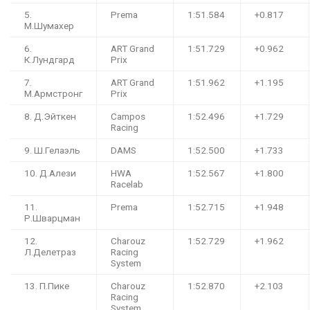
5.
Prema
1:51.584
+0.817
М.Шумахер
6.
ART Grand
1:51.729
+0.962
К.Лундгард
Prix
7.
ART Grand
1:51.962
+1.195
М.Армстронг
Prix
8. Д.Эйткен
Campos
1:52.496
+1.729
Racing
9. Ш.Гелаэль
DAMS
1:52.500
+1.733
10. Д.Алези
HWA
1:52.567
+1.800
Racelab
11.
Prema
1:52.715
+1.948
Р.Шварцман
12.
Charouz
1:52.729
+1.962
Л.Делетраз
Racing
System
13. П.Пике
Charouz
1:52.870
+2.103
Racing
System