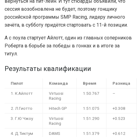
вернуться на пит-лейн. И тут стюарды объявили, что
сессия возобновлена не будет, поэтому гонщику
российской программы SMP Racing, лидеру личного
зачёта, в субботу придётся стартовать с 11-й позиции.
А с поула стартует Айлотт, один из главных соперников
Роберта в борьбе за победы в гонках и в итоге за
титул.
Результаты квалификации
Пилот
Команда
Время
Разница
1. К.Айлотт
Virtuosi
1:50.767
–
Racing
2. Л.Гиотто
Hitech GP
1:51.075
+0.308
3. Г.Ю Чжоу
Virtuosi
1:51.290
+0.523
Racing
4. Д.Тиктум
DAMS
1:51.379
+0.612