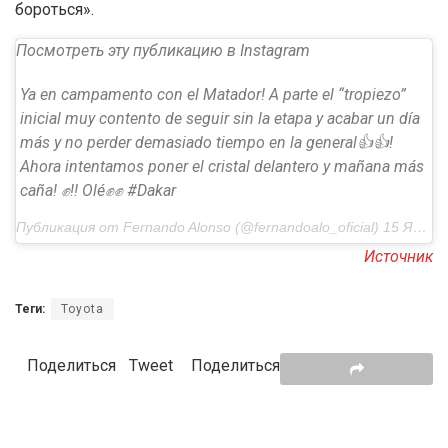
бороться».
Посмотреть эту публикацию в Instagram
Ya en campamento con el Matador! A parte el “tropiezo”
inicial muy contento de seguir sin la etapa y acabar un día
más y no perder demasiado tiempo en la general👍👍!
Ahora intentamos poner el cristal delantero y mañana más
caña! ✊️!! Olé✊️✊️ #Dakar
Публикация от Fernando Alonso (@fernandoalo_oficial) 15 Янв 2020 в 5:01 PST
Источник
Теги:
Toyota
Поделиться
Tweet
Поделиться