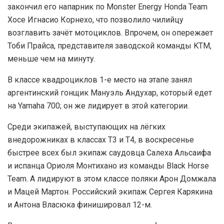
закончил его напарник по Monster Energy Honda Team
Хосе Игнасио Корнехо, что позволило чилийцу
возглавить зачёт мотоциклов. Впрочем, он опережает
Тоби Прайса, представителя заводской команды KTM,
меньше чем на минуту.
В классе квадроциклов 1-е место на этапе занял
аргентинский гонщик Мануэль Андухар, который едет
на Yamaha 700; он же лидирует в этой категории.
Среди экипажей, выступающих на лёгких
внедорожниках в классах T3 и Т4, в воскресенье
быстрее всех был экипаж саудовца Салеха Альсаифа
и испанца Ориоля Монтихано из команды Black Horse
Team. А лидируют в этом классе поляки Арон Домжала
и Мацей Мартон. Российский экипаж Сергея Карякина
и Антона Власюка финишировал 12-м.