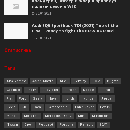
Кальдерон, Виссер и Флёрш проведут
полный сезон в WEC
26.01.2021
Audi SQ5 Sportback TDI (2021) Top of the
Line | Ready to fight the BMW X4 M40d
26.01.2021
Cтатистика
Теги
Alfa Romeo
Aston Martin
Audi
Bentley
BMW
Bugatti
Cadillac
Chery
Chevrolet
Citroen
Dodge
Ferrari
Fiat
Ford
Geely
Haval
Honda
Hyundai
Jaguar
Jeep
Kia
Lada
Lamborghini
Land Rover
Lexus
Mazda
McLaren
Mercedes-Benz
MINI
Mitsubishi
Nissan
Opel
Peugeot
Porsche
Renault
SEAT