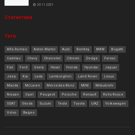
30.11.2021
Cтатистика
Теги
Alfa Romeo
Aston Martin
Audi
Bentley
BMW
Bugatti
Cadillac
Chery
Chevrolet
Citroen
Dodge
Ferrari
Fiat
Ford
Geely
Haval
Honda
Hyundai
Jaguar
Jeep
Kia
Lada
Lamborghini
Land Rover
Lexus
Mazda
McLaren
Mercedes-Benz
MINI
Mitsubishi
Nissan
Opel
Peugeot
Porsche
Renault
Rolls-Royce
SEAT
Skoda
Suzuki
Tesla
Toyota
UAZ
Volkswagen
Volvo
Видео