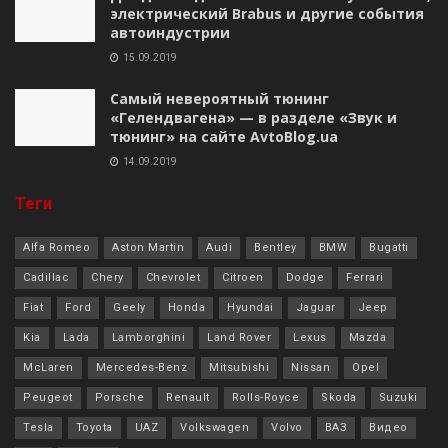
электрический Brabus и другие события
автоиндустрии
15.09.2019
Самый невероятный тюнинг
«Гелендвагена» — в разделе «Звук и
тюнинг» на сайте AvtoBlog.ua
14.09.2019
Теги
Alfa Romeo
Aston Martin
Audi
Bentley
BMW
Bugatti
Cadillac
Chery
Chevrolet
Citroen
Dodge
Ferrari
Fiat
Ford
Geely
Honda
Hyundai
Jaguar
Jeep
Kia
Lada
Lamborghini
Land Rover
Lexus
Mazda
McLaren
Mercedes-Benz
Mitsubishi
Nissan
Opel
Peugeot
Porsche
Renault
Rolls-Royce
Skoda
Suzuki
Tesla
Toyota
UAZ
Volkswagen
Volvo
ВАЗ
Видео