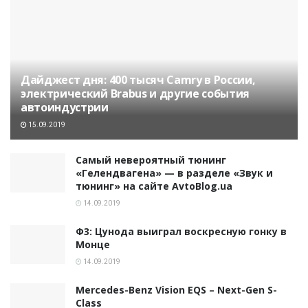
Дайджест дня: 400 тысяч Camry в России,
электрический Brabus и другие события
автоиндустрии
15.09.2019
Самый невероятный тюнинг
«Гелендвагена» — в разделе «Звук и
тюнинг» на сайте AvtoBlog.ua
14.09.2019
Ф3: Цунода выиграл воскресную гонку в
Монце
14.09.2019
Mercedes-Benz Vision EQS – Next-Gen S-
Class