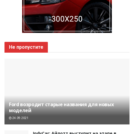
Не пропустите
Ford возродит старые названия для новых
моделей
24.09.2021
IndyCar: Айлотт выступит на этапе в