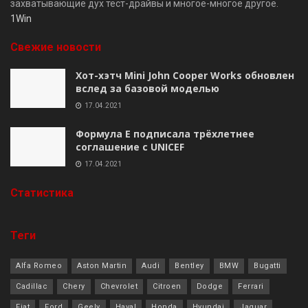
захватывающие дух тест-драйвы и многое-многое другое.
1Win
Свежие новости
Хот-хэтч Mini John Cooper Works обновлен
вслед за базовой моделью
17.04.2021
Формула E подписала трёхлетнее
соглашение с UNICEF
17.04.2021
Cтатистика
Теги
Alfa Romeo
Aston Martin
Audi
Bentley
BMW
Bugatti
Cadillac
Chery
Chevrolet
Citroen
Dodge
Ferrari
Fiat
Ford
Geely
Haval
Honda
Hyundai
Jaguar