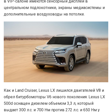
в VIP-салоне имеются сенсорный дисплей в
центральном подлокотнике, экраны медиасистемы и
дополнительные воздуховоды на потолке.
Как и Land Cruiser, Lexus LX лишился двигателей V8 и
обрел битурбомоторы V6 нового поколения. Lexus LX
500d оснащен дизелем объемом 3,3 л, который
выдает 300 л.с. и 700 Нм против 272 л.с. и 650 Нм у