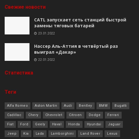
Свежие новости
CATL запускает сеть станций быстрой
замены тяговых батарей
23.01.2022
Нассер Аль-Аттия в четвёртый раз
выиграл «Дакар»
22.01.2022
Cтатистика
Теги
Alfa Romeo
Aston Martin
Audi
Bentley
BMW
Bugatti
Cadillac
Chery
Chevrolet
Citroen
Dodge
Ferrari
Fiat
Ford
Geely
Haval
Honda
Hyundai
Jaguar
Jeep
Kia
Lada
Lamborghini
Land Rover
Lexus