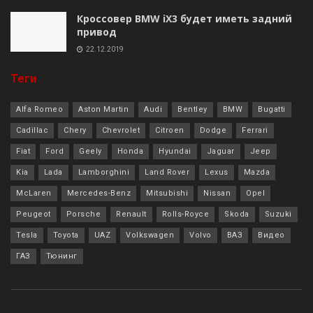
Кроссовер BMW iX3 будет иметь задний
привод
22.12.2019
Теги
Alfa Romeo
Aston Martin
Audi
Bentley
BMW
Bugatti
Cadillac
Chery
Chevrolet
Citroen
Dodge
Ferrari
Fiat
Ford
Geely
Honda
Hyundai
Jaguar
Jeep
Kia
Lada
Lamborghini
Land Rover
Lexus
Mazda
McLaren
Mercedes-Benz
Mitsubishi
Nissan
Opel
Peugeot
Porsche
Renault
Rolls-Royce
Skoda
Suzuki
Tesla
Toyota
UAZ
Volkswagen
Volvo
ВАЗ
Видео
ГАЗ
Тюнинг