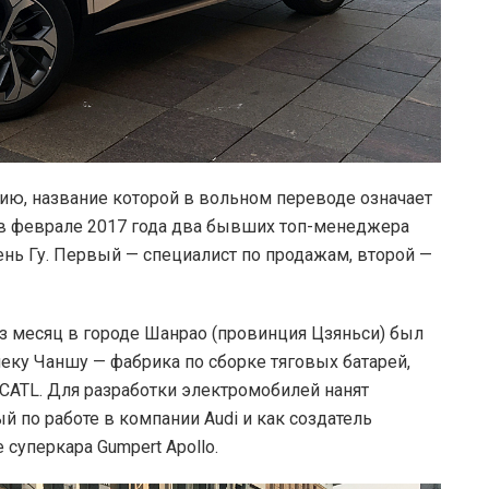
анию, название которой в вольном переводе означает
и в феврале 2017 года два бывших топ-менеджера
ень Гу. Первый — специалист по продажам, второй —
ез месяц в городе Шанрао (провинция Цзяньси) был
еку Чаншу — фабрика по сборке тяговых батарей,
CATL. Для разработки электромобилей нанят
 по работе в компании Audi и как создатель
суперкара Gumpert Apollo.