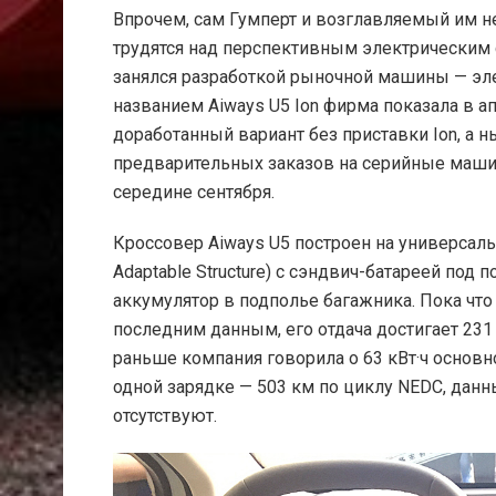
Впрочем, сам Гумперт и возглавляемый им 
трудятся над перспективным электрическим 
занялся разработкой рыночной машины — эле
названием Aiways U5 Ion фирма показала в а
доработанный вариант без приставки Ion, а
предварительных заказов на серийные машин
середине сентября.
Кроссовер Aiways U5 построен на универса
Adaptable Structure) с сэндвич-батареей по
аккумулятор в подполье багажника. Пока что
последним данным, его отдача достигает 231 
раньше компания говорила о 63 кВт·ч основно
одной зарядке — 503 км по циклу NEDC, дан
отсутствуют.