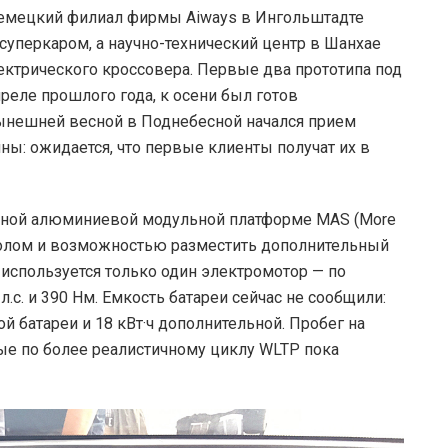
немецкий филиал фирмы Aiways в Ингольштадте
суперкаром, а научно-технический центр в Шанхае
ктрического кроссовера. Первые два прототипа под
преле прошлого года, к осени был готов
 нынешней весной в Поднебесной начался прием
ы: ожидается, что первые клиенты получат их в
льной алюминиевой модульной платформе MAS (More
д полом и возможностью разместить дополнительный
 используется только один электромотор — по
л.с. и 390 Нм. Емкость батареи сейчас не сообщили:
й батареи и 18 кВт·ч дополнительной. Пробег на
ные по более реалистичному циклу WLTP пока