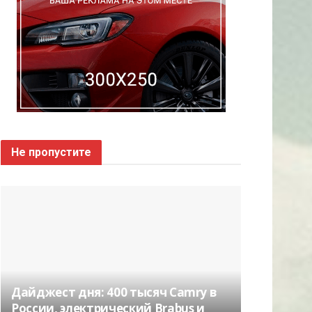
Не пропустите
Дайджест дня: 400 тысяч Camry в
России, электрический Brabus и