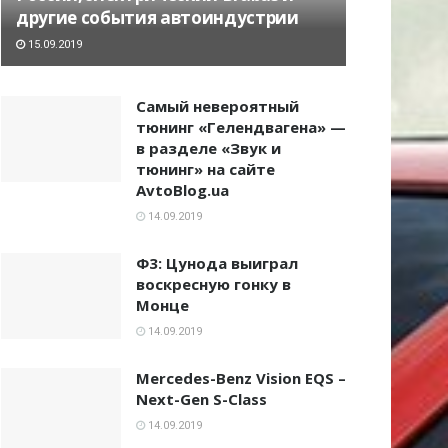
другие события автоиндустрии
15.09.2019
Самый невероятный
тюнинг «Гелендвагена» —
в разделе «Звук и
тюнинг» на сайте
AvtoBlog.ua
14.09.2019
Ф3: Цунода выиграл
воскресную гонку в
Монце
14.09.2019
Mercedes-Benz Vision EQS –
Next-Gen S-Class
14.09.2019