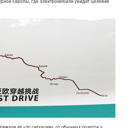
ерной Европы, где электромобили увидит целевая
яжали их «по ситуации»: от обычных розеток у