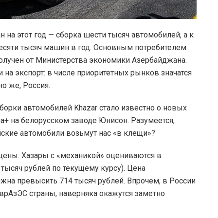
н на этот год — сборка шести тысяч автомобилей, а к
есяти тысяч машин в год. Основным потребителем
олучен от Министерства экономики Азербайджана.
 на экспорт: в числе приоритетных рынков значатся
но же, Россия.
борки автомобилей Khazar стало известно о новых
na+ на белорусском заводе Юнисон. Разумеется,
нские автомобили возьмут нас «в клещи»?
ены: Хазары с «механикой» оцениваются в
тысяч рублей по текущему курсу). Цена
жна превысить 714 тысяч рублей. Впрочем, в России
врАзЭС страны, наверняка окажутся заметно