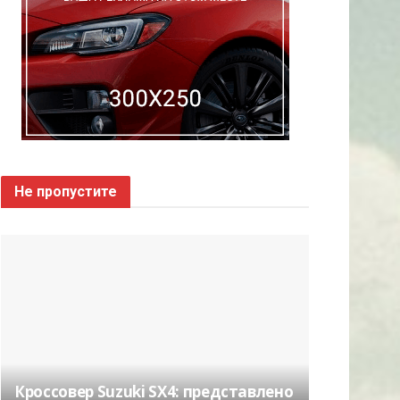
Не пропустите
Кроссовер Suzuki SX4: представлено