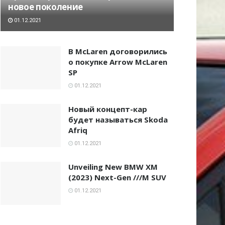
новое поколение
01.12.2021
В McLaren договорились
о покупке Arrow McLaren
SP
01.12.2021
Новый концепт-кар
будет называться Skoda
Afriq
01.12.2021
Unveiling New BMW XM
(2023) Next-Gen ///M SUV
01.12.2021