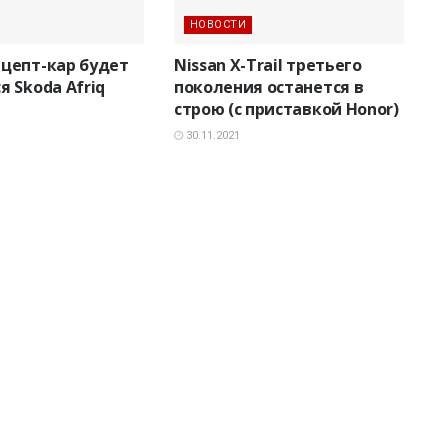
НОВОСТИ
цепт-кар будет
Nissan X-Trail третьего
я Skoda Afriq
поколения останется в
строю (с приставкой Honor)
30.11.2021