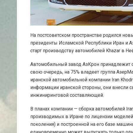
На постсоветском пространстве родился нов
президенты Иcламской Республики Иран и А
старт производству автомобилей Khazar в Н
Автомобильный завод АзКрон принадлежит с
свою очередь, на 75% владеет группа АзерМа
иранской автомобильной компании Iran Khodr
информации иранской стороны, они внесли с
инжиниринговой составляющей.
В планах компании — сборка автомобилей Iran 
производимых в Иране по лицензии моделей Pe
поколения) и построенной на его базе маши
единовременно может выпускать только одну 