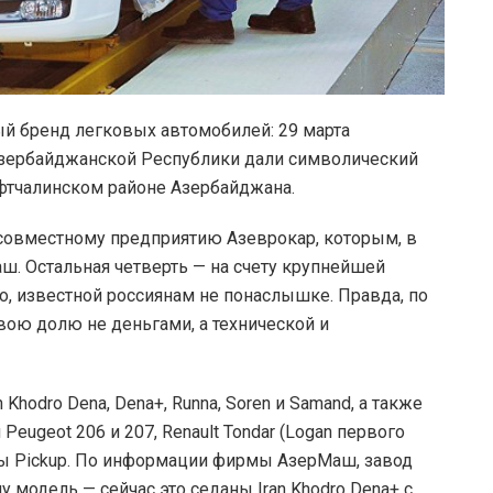
ый бренд легковых автомобилей: 29 марта
зербайджанской Республики дали символический
ефтчалинском районе Азербайджана.
овместному предприятию Азеврокар, которым, в
ш. Остальная четверть — на счету крупнейшей
o, известной россиянам не понаслышке. Правда, по
вою долю не деньгами, а технической и
Khodro Dena, Dena+, Runna, Soren и Samand, а также
ugeot 206 и 207, Renault Tondar (Logan первого
ны Pickup. По информации фирмы АзерМаш, завод
модель — сейчас это седаны Iran Khodro Dena+ с