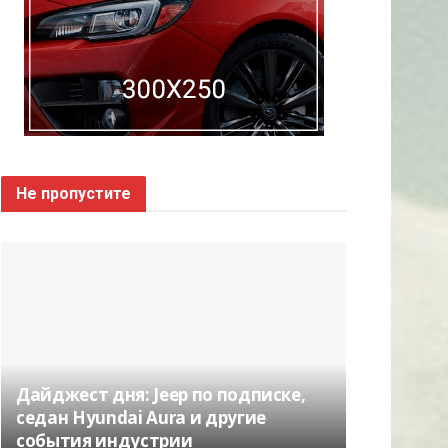
Не пропустите
Дайджест дня: Jeep по подписке,
седан Hyundai Aura и другие
события индустрии