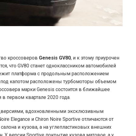
тво кроссоверов
Genesis GV80
, и к этому приурочен
тся, что GV80 станет одноклассником автомобилей
 лежит платформа с продольным расположением
а под капотом расположены турбомоторы объемом
оссовера марки Genesis состоится в ближайшее
 в первом квартале 2020 года.
цверсиями, вдохновленными эксклюзивным
oire Elegance и Chiron Noire Sportive отличаются от
алона и кузова, а на углепластиковых внешних
. У версии Sportive покрытие кузова матовое, а у