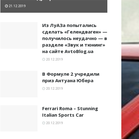
21.12.2019
Из ЛуАЗа попытались
сделать «Гелендваген» —
получилось неудачно — в
разделе «Звук и тюнинг»
на сайте AvtoBlog.ua
20.12.2019
В Формуле 2 учредили
приз Антуана Юбера
20.12.2019
Ferrari Roma – Stunning
Italian Sports Car
20.12.2019