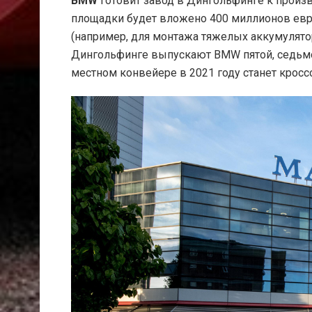
BMW
готовит завод в Дингольфинге к произ
площадки будет вложено 400 миллионов евро
(например, для монтажа тяжелых аккумулято
Дингольфинге выпускают BMW пятой, седьмо
местном конвейере в 2021 году станет кроссов