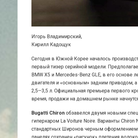
Игорь Владимирский,
Кирилл Кадощук
Сегодня в Южной Корее началось производс
первый тизер серийной модели. Предполагае
BMW X5 и Mercedes-Benz GLE, в его основе
двигателя и «основным» задним приводом, 
2,5—3,5 л. Официальная премьера первого кр
время, продажи на домашнем рынке начнутся
Bugatti
Chiron
обзавелся двумя новыми спе
гиперкаром La Voiture Noire. Варианты Chiron N
стандартных Широнов черным оформлением с
панелях сохранен «рисунок» плетения волокон